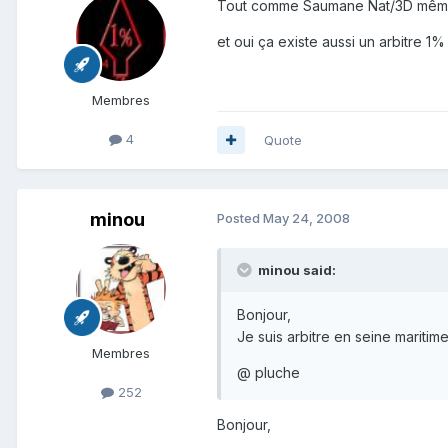
Tout comme Saumane Nat/3D même
et oui ça existe aussi un arbitre 1% 
Membres
4
Quote
minou
Posted
May 24, 2008
minou said:
Bonjour,
Je suis arbitre en seine maritime
Membres
@ pluche
252
Bonjour,