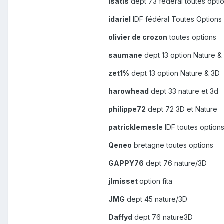
isatis
dept 73 federal toutes opti
idariel
IDF fédéral Toutes Options
olivier de crozon
toutes options
saumane
dept 13 option Nature &
zet1%
dept 13 option Nature & 3D
harowhead
dept 33 nature et 3d
philippe72
dept 72 3D et Nature
patricklemesle
IDF toutes option
Qeneo
bretagne toutes options
GAPPY76
dept 76 nature/3D
jlmisset
option fita
JMG
dept 45 nature/3D
Daffyd
dept 76 nature3D