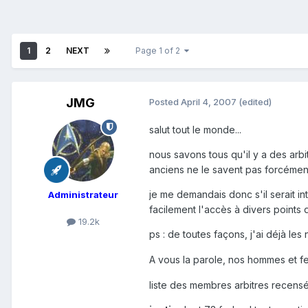
1
2
NEXT
Page 1 of 2
JMG
Posted
April 4, 2007
(edited)
salut tout le monde...
nous savons tous qu'il y a des arbi
anciens ne le savent pas forcément
je me demandais donc s'il serait int
Administrateur
facilement l'accès à divers points
19.2k
ps : de toutes façons, j'ai déjà le
A vous la parole, nos hommes et f
liste des membres arbitres recensé