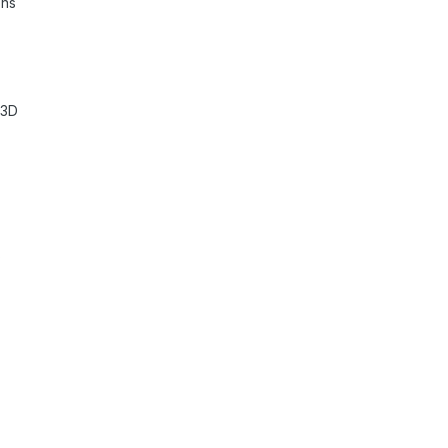
ons
 3D
s