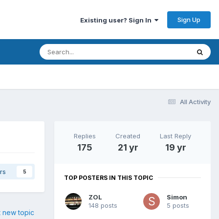
Sign Up
Existing user? Sign In
All Activity
Replies
Created
Last Reply
175
21 yr
19 yr
rs
5
TOP POSTERS IN THIS TOPIC
ZOL
Simon
148 posts
5 posts
t new topic