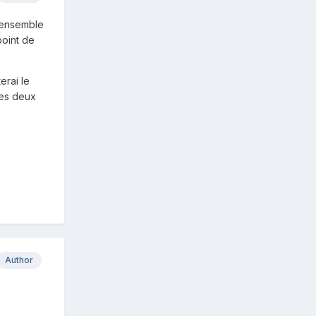
l'ensemble
point de
erai le
les deux
Author