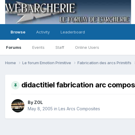
Browse
Activity
Leaderboard
Forums
Events
Staff
Online Users
Home
Le forum Emotion Primitive
Fabrication des arcs Primitifs
didactitiel fabrication arc compos
By
ZOL
May 8, 2005
in
Les Arcs Composites