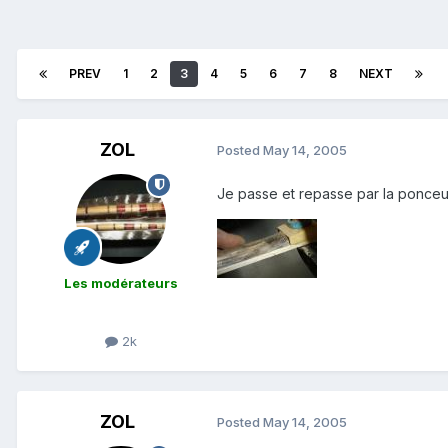
PREV
1
2
3
4
5
6
7
8
NEXT
ZOL
Posted
May 14, 2005
Je passe et repasse par la ponceuse
Les modérateurs
2k
ZOL
Posted
May 14, 2005