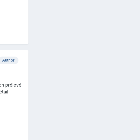
Author
don prélevé
tait