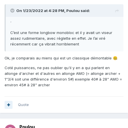
On 1/23/2022 at 4:28 PM,
Poulou
said:
´
C’est une forme longbow monobloc et il y avait un viseur
assez rudimentaire, avec réglette en effet. Je l’ai viré
récemment car ça vibrait horriblement
Ok, je comparais au miens qui est un classique démontable
🤐
Coté puissances, ne pas oublier qu'il y en a qui parlent en
allonge d'archer et d'autres en allonge AMO (= allonge archer +
1"3/4 soit une différence d'environ 5#) exemple 40# à 28" AMO =
environ 45# à 28" archer
Quote
Poulou