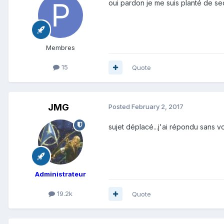
oui pardon je me suis planté de sect
Membres
15
Quote
JMG
Posted
February 2, 2017
sujet déplacé...j'ai répondu sans vo
Administrateur
19.2k
Quote