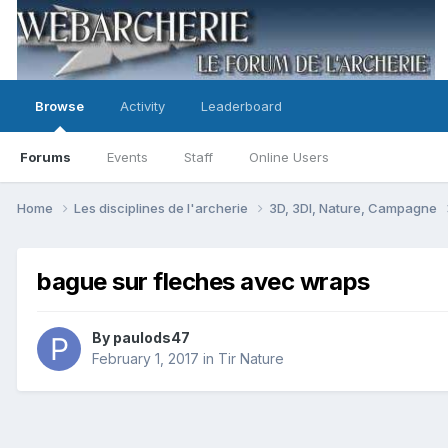
Browse
Activity
Leaderboard
Forums
Events
Staff
Online Users
Home
Les disciplines de l'archerie
3D, 3DI, Nature, Campagne
bague sur fleches avec wraps
By
paulods47
February 1, 2017
in
Tir Nature