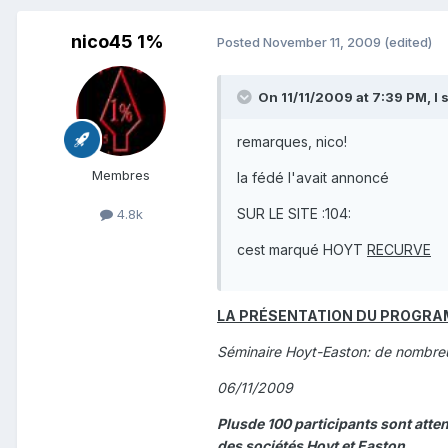
nico45 1%
Posted
November 11, 2009
(edited)
On 11/11/2009 at 7:39 PM, l s
remarques, nico!
Membres
la fédé l'avait annoncé
SUR LE SITE :104:
4.8k
cest marqué HOYT
RECURVE
LA PRÉSENTATION DU PROGRAMM
Séminaire Hoyt-Easton: de nombreu
06/11/2009
Plusde 100 participants sont att
des sociétés Hoyt et Easton.