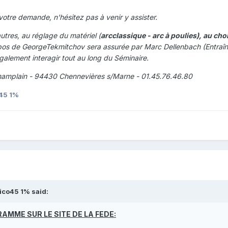
otre demande, n'hésitez pas à venir y assister.
utres, au réglage du matériel (
arcclassique - arc à poulies), au ch
os de GeorgeTekmitchov sera assurée par Marc Dellenbach (Entraîneur
alement interagir tout au long du Séminaire.
amplain - 94430 Chennevières s/Marne - 01.45.76.46.80
45 1%
ico45 1% said:
AMME SUR LE SITE DE LA FEDE: