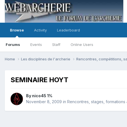
Browse
Activity
Leaderboard
Forums
Events
Staff
Online Users
Home
Les disciplines de l'archerie
Rencontres, compétitions, sa
SEMINAIRE HOYT
By
nico45 1%
November 8, 2009
in
Rencontres, stages, formations &