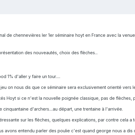
ional de chennevières ler 1er séminaire hoyt en France avec la ven
, présentation des nouveautés, choix des flèches...
1% d'aller y faire un tour.....
e jeu on nous dis que ce séminaire sera exclusivement orienté vers les
 Hoyt si ce n'est la nouvelle poignée classique, pas de flèches, pas 
 cinquantaine d'archers....au départ, une trentaine à l'arrivée.
éressante sur les flèches, quelques explications, par contre cela a 
 avons entendu parler des poulie c'est quand george nous a dis que