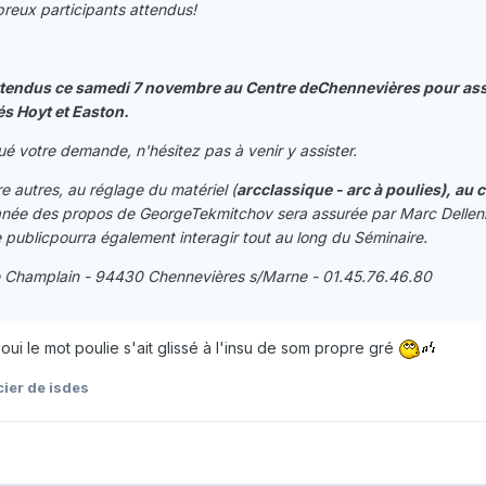
reux participants attendus!
attendus ce samedi 7 novembre au Centre deChennevières pour ass
s Hoyt et Easton.
é votre demande, n'hésitez pas à venir y assister.
e autres, au réglage du matériel (
arcclassique - arc à poulies), au
née des propos de GeorgeTekmitchov sera assurée par Marc Dellenba
 publicpourra également interagir tout au long du Séminaire.
 Champlain - 94430 Chennevières s/Marne - 01.45.76.46.80
 oui le mot poulie s'ait glissé à l'insu de som propre gré
cier de isdes