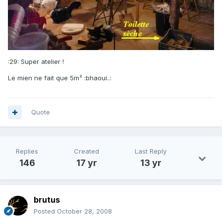
:29: Super atelier !
Le mien ne fait que 5m² :bhaoui..:
Quote
Replies
Created
Last Reply
146
17 yr
13 yr
brutus
Posted
October 28, 2008