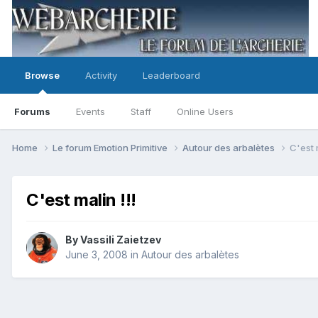
Browse
Activity
Leaderboard
Forums
Events
Staff
Online Users
Home
Le forum Emotion Primitive
Autour des arbalètes
C'est m
C'est malin !!!
By
Vassili Zaietzev
June 3, 2008
in
Autour des arbalètes