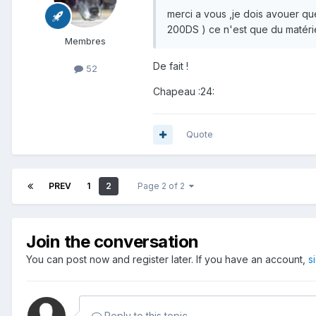
merci a vous ,je dois avouer qu
200DS ) ce n'est que du matérie
Membres
De fait !
52
Chapeau :24:
Quote
PREV
1
2
Page 2 of 2
Join the conversation
You can post now and register later. If you have an account,
s
Reply to this topic...