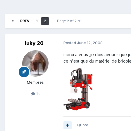
PREV
1
2
Page 2 of 2
luky 26
Posted
June 12, 2008
merci a vous ,je dois avouer que j
ce n'est que du matériel de bricole
Membres
1k
Quote