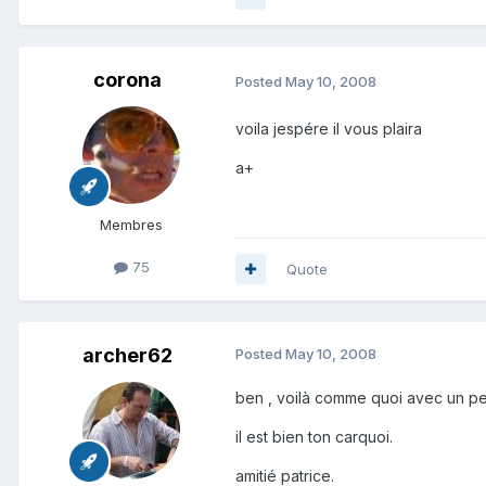
corona
Posted
May 10, 2008
voila jespére il vous plaira
a+
Membres
75
Quote
archer62
Posted
May 10, 2008
ben , voilà comme quoi avec un pe
il est bien ton carquoi.
amitié patrice.