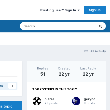
Sign Up
Existing user? Sign In
All Activity
Replies
Created
Last Reply
51
22 yr
22 yr
rs
1
TOP POSTERS IN THIS TOPIC
pierre
gerybo
23 posts
8 posts
is topic