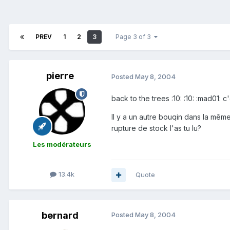
PREV
1
2
3
Page 3 of 3
pierre
Posted
May 8, 2004
back to the trees :10: :10: :mad01:
Il y a un autre bouqin dans la même 
rupture de stock l'as tu lu?
Les modérateurs
13.4k
Quote
bernard
Posted
May 8, 2004