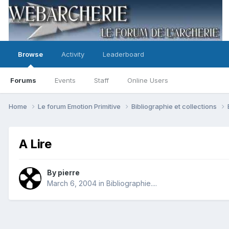
Browse
Activity
Leaderboard
Forums
Events
Staff
Online Users
Home
Le forum Emotion Primitive
Bibliographie et collections
A Lire
By
pierre
March 6, 2004
in
Bibliographie....