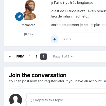
jr l'ai lu il ya très longtemps,
c'est de Claude Klotz.j'avais beauc
lieu de rahan, naoh etc..
malheureusement je ne l'ai plus et il
Membres
1.4k
Quote
PREV
1
2
3
Page 3 of 3
Join the conversation
You can post now and register later. If you have an account,
s
Reply to this topic...