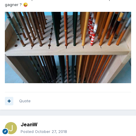
gagner ?
😜
Quote
JeanW
Posted
October 27, 2018