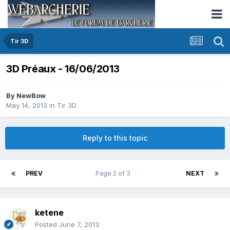
Tir 3D
3D Préaux - 16/06/2013
By
NewBow
May 14, 2013
in
Tir 3D
Reply to this topic
PREV
Page 2 of 3
NEXT
ketene
Posted
June 7, 2013