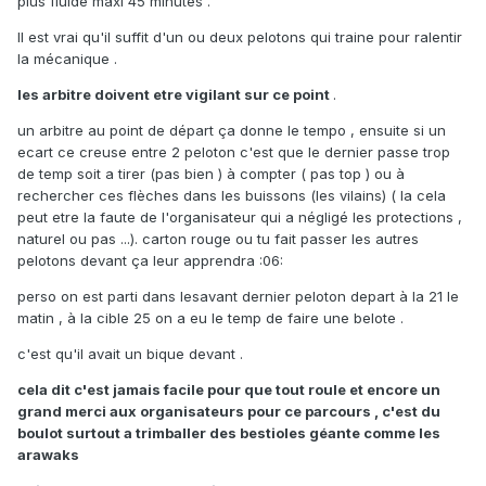
plus fluide maxi 45 minutes .
Il est vrai qu'il suffit d'un ou deux pelotons qui traine pour ralentir
la mécanique .
les arbitre doivent etre vigilant sur ce point
.
un arbitre au point de départ ça donne le tempo , ensuite si un
ecart ce creuse entre 2 peloton c'est que le dernier passe trop
de temp soit a tirer (pas bien ) à compter ( pas top ) ou à
rechercher ces flèches dans les buissons (les vilains) ( la cela
peut etre la faute de l'organisateur qui a négligé les protections ,
naturel ou pas ...). carton rouge ou tu fait passer les autres
pelotons devant ça leur apprendra :06:
perso on est parti dans lesavant dernier peloton depart à la 21 le
matin , à la cible 25 on a eu le temp de faire une belote .
c'est qu'il avait un bique devant .
cela dit c'est jamais facile pour que tout roule et encore un
grand merci aux organisateurs pour ce parcours , c'est du
boulot surtout a trimballer des bestioles géante comme les
arawaks