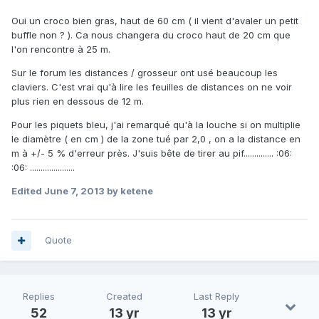
Oui un croco bien gras, haut de 60 cm ( il vient d'avaler un petit
buffle non ? ). Ca nous changera du croco haut de 20 cm que
l'on rencontre à 25 m.
Sur le forum les distances / grosseur ont usé beaucoup les
claviers. C'est vrai qu'à lire les feuilles de distances on ne voir
plus rien en dessous de 12 m.
Pour les piquets bleu, j'ai remarqué qu'à la louche si on multiplie
le diamètre ( en cm ) de la zone tué par 2,0 , on a la distance en
m à +/- 5 % d'erreur près. J'suis bête de tirer au pif.............. :06:
:06: .....................
Edited
June 7, 2013
by ketene
Quote
Replies
Created
Last Reply
52
13 yr
13 yr