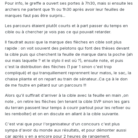
Pour info, le greffe a ouvert ses portes à 7h30, mais si ensuite les
archers ne partent que 1h ou 1h30 après avoir leur feuilles de
marques faut pas être surpris...
Les parcours étaient plutôt courts et à part passer du temps en
cible ou à chercher je vois pas ce qui pouvait retarder.
Il faudrait aussi que la marque des flèches en cible soit plus
rapide : on voit souvent des pelotons qui font des thèses devant
la cible puis qui cherchent la feuille de marque dans la poche (ah
oui mais laquelle ? et le stylo il est où ?), ensuite note, et puis
c'est la distribution des flèches (1 par 1 sinon c'est trop
compliqué) et qui tranquillement reprennent leur matos, le sac, la
chaise pliante et on repart au train de sénateur...Ca ça à le don
de me foutre en pétard sur un parcours !!!
Alors qu'il suffirait d'arriver à la cible avec la feuille en main ,on
note , on retire les flèches (en tenant la cible SVP sinon les gars
du terrain passent leur temps à courir partout pour les refixer ou
les remboîter) et on en discute en allant à la cible suivante.
C'est vrai que pour l'organisateur d'un concours c'est plus
sympa d'avoir du monde aux résultats, et pour démonter aussi
car après y en a encore pour 2 heures de rangement.