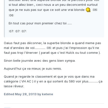
si tout allez bien , ceci nous a un peu deconcentré surtout
que je ne suis pas sur que ce soit une vrai blonde
:06:
:06:
En tout cas pour mon premier chez toi ......
:07: :07: :07:
Oaius faut pas déconner, la superbe blonde a quand meme pas
mal d'années de vol............... :06: et puis j'ai l'impression qu'il ne
faut pas trop l'énerver ( parait que c'est Hulck ou tout comme ).
Sinon belle journée avec des gens bien sympa.
Aujourd'hui ça va mieux; je suis remis.
Quand je regarde le classement et que je vois que dans ma
catégorie ( VH AC ) il y en a qui sortent du 580 voir plus..............ça
laisse rêveur.
Edited
May 28, 2013
by ketene