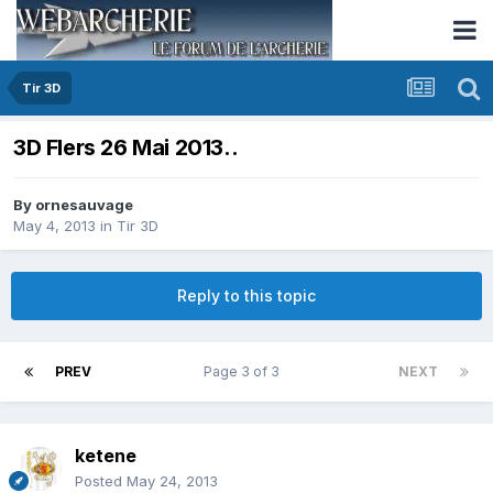
Tir 3D
3D Flers 26 Mai 2013..
By
ornesauvage
May 4, 2013
in
Tir 3D
Reply to this topic
PREV
Page 3 of 3
NEXT
ketene
Posted
May 24, 2013