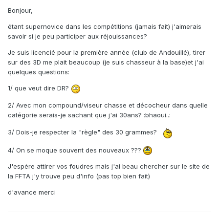
Bonjour,
étant supernovice dans les compétitions (jamais fait) j'aimerais
savoir si je peu participer aux réjouissances?
Je suis licencié pour la première année (club de Andouillé), tirer
sur des 3D me plait beaucoup (je suis chasseur à la base)et j'ai
quelques questions:
1/ que veut dire DR?
2/ Avec mon compound/viseur chasse et décocheur dans quelle
catégorie serais-je sachant que j'ai 30ans? :bhaoui..:
3/ Dois-je respecter la "règle" des 30 grammes?
4/ On se moque souvent des nouveaux ???
J'espère attirer vos foudres mais j'ai beau chercher sur le site de
la FFTA j'y trouve peu d'info (pas top bien fait)
d'avance merci