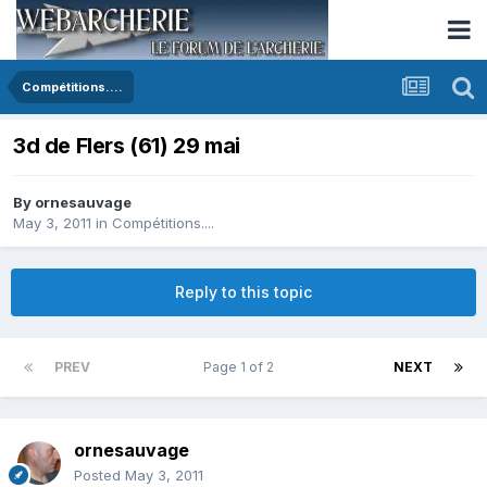
Compétitions....
3d de Flers (61) 29 mai
By
ornesauvage
May 3, 2011
in
Compétitions....
Reply to this topic
PREV
Page 1 of 2
NEXT
ornesauvage
Posted
May 3, 2011