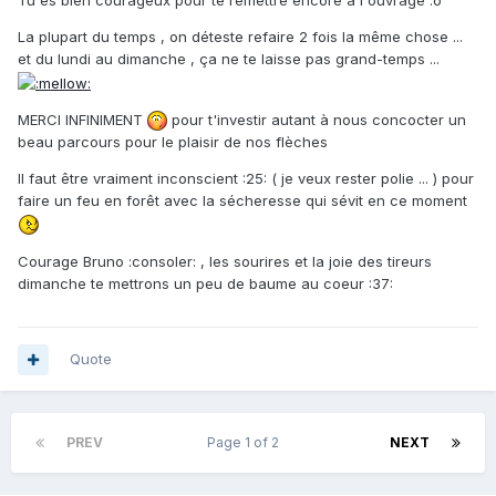
Tu es bien courageux pour te remettre encore à l'ouvrage :o
La plupart du temps , on déteste refaire 2 fois la même chose ...
et du lundi au dimanche , ça ne te laisse pas grand-temps ...
MERCI INFINIMENT
pour t'investir autant à nous concocter un
beau parcours pour le plaisir de nos flèches
Il faut être vraiment inconscient :25: ( je veux rester polie ... ) pour
faire un feu en forêt avec la sécheresse qui sévit en ce moment
Courage Bruno :consoler: , les sourires et la joie des tireurs
dimanche te mettrons un peu de baume au coeur :37:
Quote
PREV
Page 1 of 2
NEXT