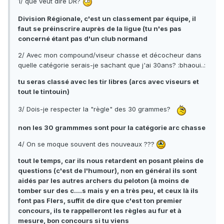
1/ que veut dire DR?
Division Régionale, c'est un classement par équipe, il
faut se préinscrire auprès de la ligue (tu n'es pas
concerné étant pas d'un club normand
2/ Avec mon compound/viseur chasse et décocheur dans
quelle catégorie serais-je sachant que j'ai 30ans? :bhaoui..:
tu seras classé avec les tir libres (arcs avec viseurs et
tout le tintouin)
3/ Dois-je respecter la "règle" des 30 grammes?
non les 30 grammmes sont pour la catégorie arc chasse
4/ On se moque souvent des nouveaux ???
tout le temps, car ils nous retardent en posant pleins de
questions (c'est de l'humour), non en général ils sont
aidés par les autres archers du peloton (à moins de
tomber sur des c....s mais y en a très peu, et ceux là ils
font pas Flers, suffit de dire que c'est ton premier
concours, ils te rappelleront les règles au fur et à
mesure, bon concours si tu viens