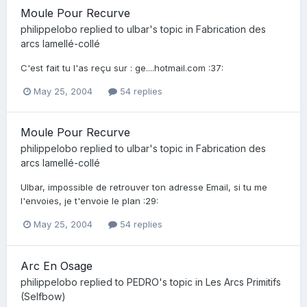
Moule Pour Recurve
philippelobo
replied to
ulbar
's topic in
Fabrication des
arcs lamellé-collé
C'est fait tu l'as reçu sur : ge....hotmail.com :37:
May 25, 2004
54 replies
Moule Pour Recurve
philippelobo
replied to
ulbar
's topic in
Fabrication des
arcs lamellé-collé
Ulbar, impossible de retrouver ton adresse Email, si tu me
l'envoies, je t'envoie le plan :29:
May 25, 2004
54 replies
Arc En Osage
philippelobo
replied to
PEDRO
's topic in
Les Arcs Primitifs
(Selfbow)