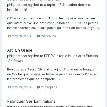
philippelobo
replied to a topic in
Fabrication des arcs
lamellé-collé
C13 si tu marques tuiles d' El Lobo les copains vont penser
qu'il m'est arrivé une cata avec le bambou... :109: Les petites
lamelles verticales, je sais pas si ça le fait en petites largeur...
May 19, 2004
20 replies
Arc En Osage
philippelobo
replied to
PEDRO
's topic in
Les Arcs Primitifs
(Selfbow)
Bon courage Pedro :29: J'ai lu aujourd'hui dans le bouquin
de Coche que l'osage se travail à peu prés comme l'if avec
les problemes que ça comporte :37:
May 19, 2004
217 replies
Fabriquer Ses Laminations
philippelobo
replied to
ulbar
's topic in
Fabrication des