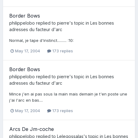
Border Bows
philippelobo
replied to
pierre
's topic in
Les bonnes
adresses du facteur d'arc
Normal, je tape d'instinct.......... :10:
May 17, 2004
173 replies
Border Bows
philippelobo
replied to
pierre
's topic in
Les bonnes
adresses du facteur d'arc
Mince j'en ai pas sous la main mais demain je t'en poste une
j'ai l'arc en bas....
May 17, 2004
173 replies
Arcs De Jm-coche
philippelobo
replied to
Lelegossalas
's topic in
Les bonnes