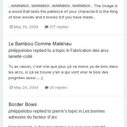
...WARNING!...WARNING!...WARNING!...WARNING!... The Osage is
a wood that tests the patience of your character.It is the King
of bow woods and it knows it.If you have made...
May 24, 2004
217 replies
Le Bambou Comme Matériau
philippelobo
replied to a topic in
Fabrication des arcs
lamellé-collé
Tu as raison, c'est vrai que plus çà va moins ya de bois dans
les arcs, si çà se trouve y'en a qui vont virer le bois des
poignées aussi..... ;)
May 24, 2004
20 replies
Border Bows
philippelobo
replied to
pierre
's topic in
Les bonnes
adresses du facteur d'arc
Franchement, je fais des photos que si je suis emballé.........