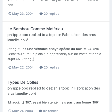
et un bon bou de fibre de chaque coté de l'arc..... :29: :29:
:29:
May 23, 2004
20 replies
Le Bambou Comme Matériau
philippelobo
replied to a topic in
Fabrication des arcs
lamellé-collé
String, tu es une véritable encyclopédie du bois !!! :24: :29:
C'est toujours un plaisir, d'apprendre, sur ce vaste et noble
sujet :07: String ;)
May 22, 2004
20 replies
Types De Colles
philippelobo
replied to
geziari
's topic in
Fabrication des
arcs lamellé-collé
:bhaoui..: ;) :107: essai bien tenté mais pas transformé :109:
May 21, 2004
82 replies