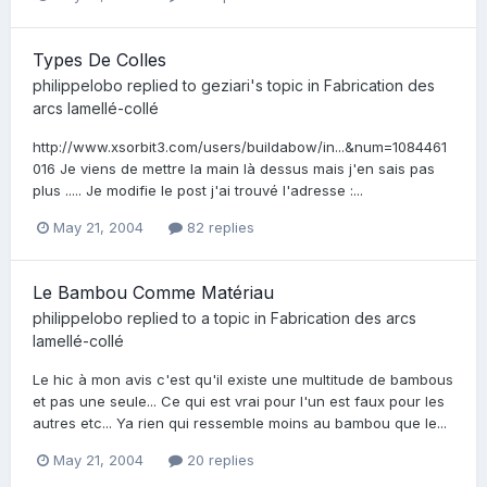
Types De Colles
philippelobo
replied to
geziari
's topic in
Fabrication des
arcs lamellé-collé
http://www.xsorbit3.com/users/buildabow/in...&num=1084461
016 Je viens de mettre la main là dessus mais j'en sais pas
plus ..... Je modifie le post j'ai trouvé l'adresse :...
May 21, 2004
82 replies
Le Bambou Comme Matériau
philippelobo
replied to a topic in
Fabrication des arcs
lamellé-collé
Le hic à mon avis c'est qu'il existe une multitude de bambous
et pas une seule... Ce qui est vrai pour l'un est faux pour les
autres etc... Ya rien qui ressemble moins au bambou que le...
May 21, 2004
20 replies