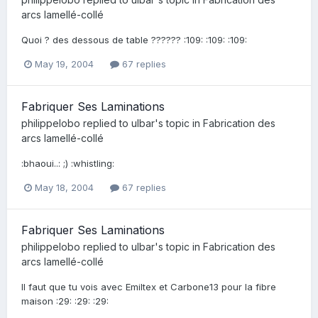
arcs lamellé-collé
Quoi ? des dessous de table ?????? :109: :109: :109:
May 19, 2004
67 replies
Fabriquer Ses Laminations
philippelobo
replied to
ulbar
's topic in
Fabrication des
arcs lamellé-collé
:bhaoui..: ;) :whistling:
May 18, 2004
67 replies
Fabriquer Ses Laminations
philippelobo
replied to
ulbar
's topic in
Fabrication des
arcs lamellé-collé
Il faut que tu vois avec Emiltex et Carbone13 pour la fibre
maison :29: :29: :29: