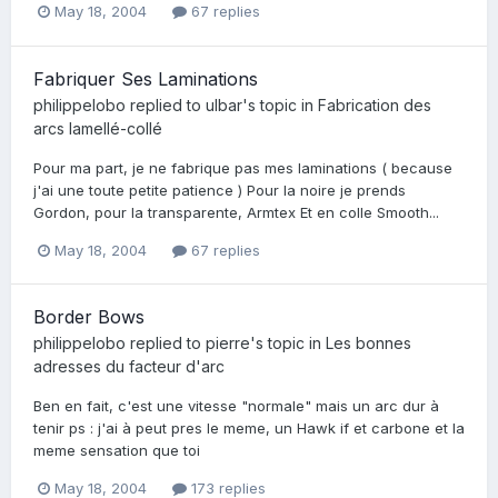
May 18, 2004
67 replies
Fabriquer Ses Laminations
philippelobo
replied to
ulbar
's topic in
Fabrication des
arcs lamellé-collé
Pour ma part, je ne fabrique pas mes laminations ( because
j'ai une toute petite patience ) Pour la noire je prends
Gordon, pour la transparente, Armtex Et en colle Smooth...
May 18, 2004
67 replies
Border Bows
philippelobo
replied to
pierre
's topic in
Les bonnes
adresses du facteur d'arc
Ben en fait, c'est une vitesse "normale" mais un arc dur à
tenir ps : j'ai à peut pres le meme, un Hawk if et carbone et la
meme sensation que toi
May 18, 2004
173 replies