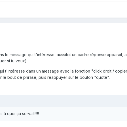
ans le message qui t'intéresse, aussitot un cadre réponse apparait, 
uer si tu veux).
ui t'intéresse dans un message avec la fonction "click droit / copie
er le bout de phrase, puis réappuyer sur le bouton "quote".
 à quoi ça servait!!!!!