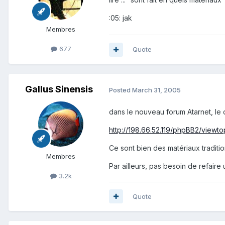
:05: jak
Membres
677
Quote
Gallus Sinensis
Posted
March 31, 2005
dans le nouveau forum Atarnet, le d
http://198.66.52.119/phpBB2/viewt
Ce sont bien des matériaux tradition
Membres
Par ailleurs, pas besoin de refaire 
3.2k
Quote