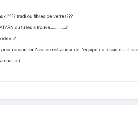
ux ???? tradi ou fibres de verres???
RN ou tu les a trouvé.................?
 idée...?
ie pour rencontrer l'ancien entraineur de l'équipe de russie et.....il 
m archasse)