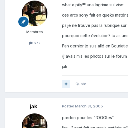
what a pity!!!! una lagrima sul viso:
ces arcs sony fait en queks matéria
ps:je ne trouve pas la rubrique sur ATA
Membres
pourquoi cette évolution? tu as une
677
l'an dernier je suis allé en Bouriat
(j'avais mis les photos sur le foru
jak
Quote
jak
Posted
March 31, 2005
pardon pour les "fOOOtes"
lire ..." sont fait en quels matériaux"