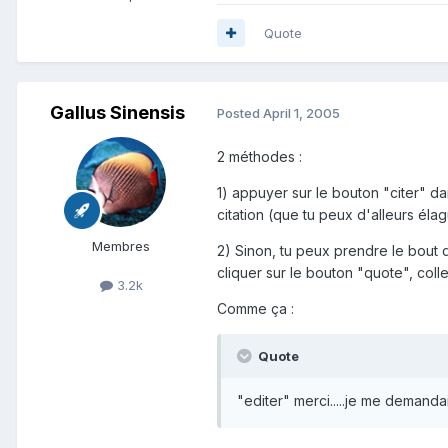
Quote
Gallus Sinensis
Posted
April 1, 2005
2 méthodes :
1) appuyer sur le bouton "citer" d
citation (que tu peux d'alleurs élag
Membres
2) Sinon, tu peux prendre le bout q
cliquer sur le bouton "quote", coll
3.2k
Comme ça :
Quote
"editer" merci.....je me demandais