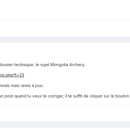
ossier technique, le sujet Mongolia Archery...
opic.php?t=23
nels mais remis à jour...
un post quand tu veux te corriger, il te suffit de cliquer sur le bout