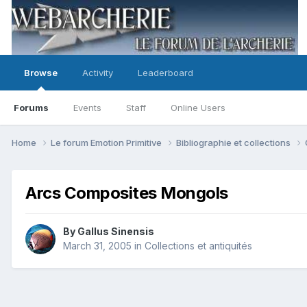
Browse
Activity
Leaderboard
Forums
Events
Staff
Online Users
Home
Le forum Emotion Primitive
Bibliographie et collections
Arcs Composites Mongols
By
Gallus Sinensis
March 31, 2005
in
Collections et antiquités