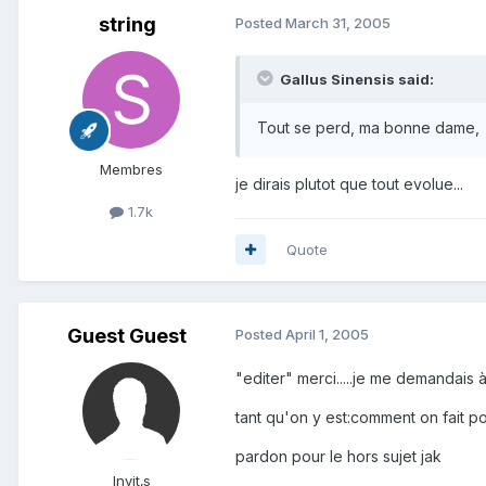
string
Posted
March 31, 2005
Gallus Sinensis said:
Tout se perd, ma bonne dame,
Membres
je dirais plutot que tout evolue...
1.7k
Quote
Guest Guest
Posted
April 1, 2005
"editer" merci.....je me demandais à 
tant qu'on y est:comment on fait po
pardon pour le hors sujet jak
Invit‚s