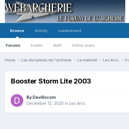
Browse
Activity
Leaderboard
Forums
Events
Staff
Online Users
Home
Les disciplines de l'archerie
Le matériel
Les Arcs
Bo
Booster Storm Lite 2003
By
Devillocom
December 12, 2020
in
Les Arcs