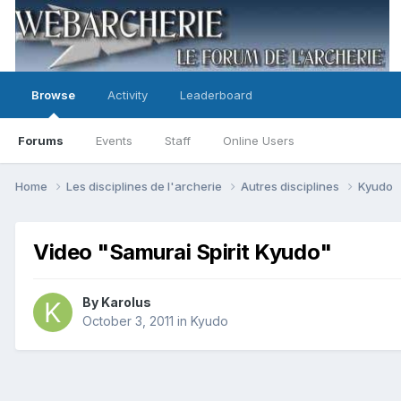
Browse
Activity
Leaderboard
Forums
Events
Staff
Online Users
Home
Les disciplines de l'archerie
Autres disciplines
Kyudo
Video "Samurai Spirit Kyudo"
By
Karolus
October 3, 2011
in
Kyudo