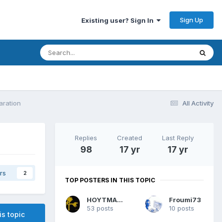
Sign Up
Existing user? Sign In
aration
All Activity
Replies
Created
Last Reply
98
17 yr
17 yr
rs
2
TOP POSTERS IN THIS TOPIC
HOYTMAN 1%
Froumi73
53 posts
10 posts
is topic