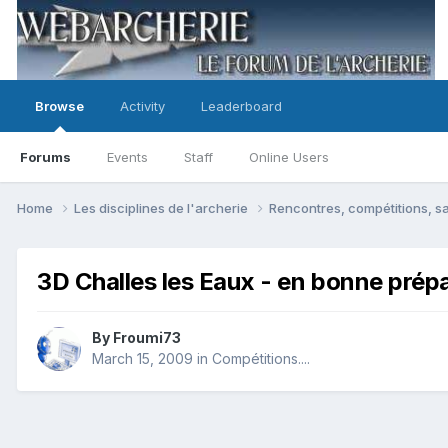
Browse
Activity
Leaderboard
Forums
Events
Staff
Online Users
Home
Les disciplines de l'archerie
Rencontres, compétitions, sa
3D Challes les Eaux - en bonne prép
By
Froumi73
March 15, 2009
in
Compétitions....