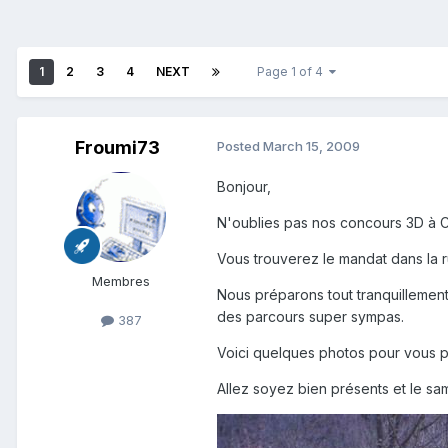
1
2
3
4
NEXT
Page 1 of 4
Froumi73
Posted
March 15, 2009
Bonjour,
N'oublies pas nos concours 3D à Cha
Vous trouverez le mandat dans la r
Membres
Nous préparons tout tranquillemen
des parcours super sympas.
387
Voici quelques photos pour vous p
Allez soyez bien présents et le sam