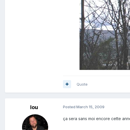
Quote
lou
Posted
March 15, 2009
ça sera sans moi encore cette anné