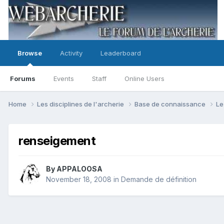
Browse
Activity
Leaderboard
Forums
Events
Staff
Online Users
Home
Les disciplines de l'archerie
Base de connaissance
Le
renseigement
By
APPALOOSA
November 18, 2008
in
Demande de définition