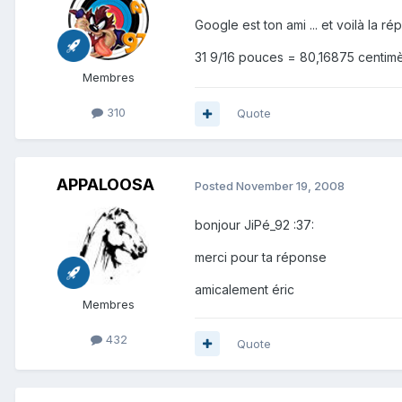
Google est ton ami ... et voilà la r
31 9/16 pouces = 80,16875 centimè
Membres
310
Quote
APPALOOSA
Posted
November 19, 2008
bonjour JiPé_92 :37:
merci pour ta réponse
amicalement éric
Membres
432
Quote