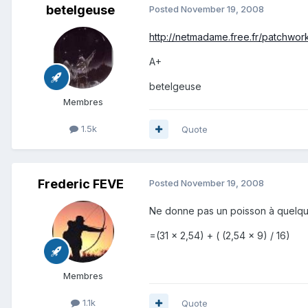
betelgeuse
Posted
November 19, 2008
http://netmadame.free.fr/patchwor
A+
betelgeuse
Membres
1.5k
Quote
Frederic FEVE
Posted
November 19, 2008
Ne donne pas un poisson à quelqu'u
=(31 x 2,54) + ( (2,54 x 9) / 16)
Membres
1.1k
Quote