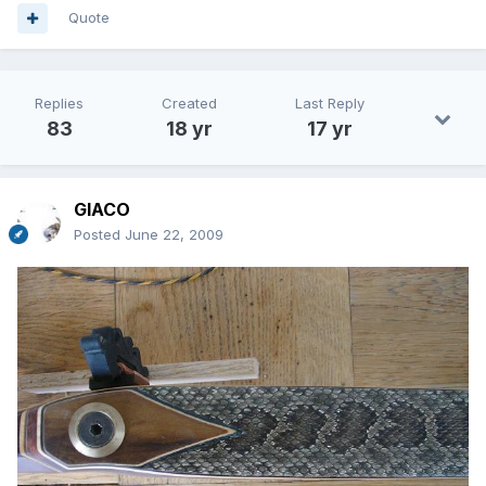
Quote
Replies
Created
Last Reply
83
18 yr
17 yr
GIACO
Posted
June 22, 2009