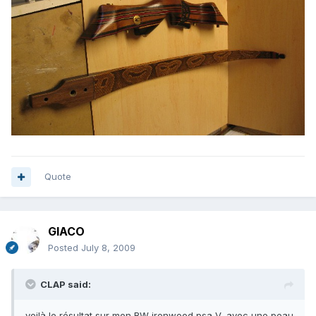
Quote
GIACO
Posted
July 8, 2009
CLAP said:
voilà le résultat sur mon BW ironwood psa V, avec une peau