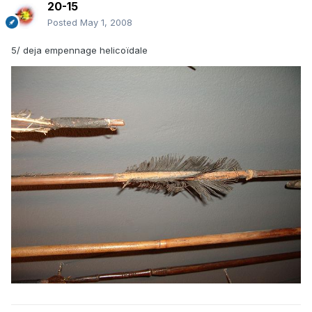
20-15
Posted
May 1, 2008
5/ deja empennage helicoïdale