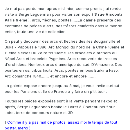
Je n'ai pas perdu mon aprés midi hier, comme promis j'ai rendu
visite à Serge Leguennan pour visiter son expo (
3 rue
Visconti
Paris 6 eme
), arcs, flèches, pointes.......La galerie présente des
centaines de piéces d'arts, des trésors colléctés dans le monde
entier, toute une vie de collection.
On peut y découvrir des arcs et flèches des iles Bougainville et
Buka - Papouasie 1886. Arc Mongol du nord de la Chine 10eme et
11 eme siecles.Du Zaïre fin 19eme.Des bracelets d'archers du
Népal Arcs et bracelets Pygmées. Arcs recouverts de tresses
d'orchidées. Nombrux arcs d'amerique du sud. D'Amazonie. Des
pointes en os, tribus Inuits. Arcs, pointes en bois Burkina Faso.
Arc comanche 1840......... et encore et encore...........
La galerie expose encore jusqu'au 8 mai, je vous invite surtout
pour les Parisiens et Ile de France à y faire un p'tit tour .
Toutes les piéces exposées sont à la vente pendant l'expo et
aprés, Serge Leguennan habite le Loiret à Chateau neuf sur
Loire, terre de concours nature et 3D.
(
Comme il y a pas mal de photos laissez moi le temps de tout
poster. merci )