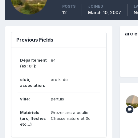
POSTS
JOINED
L
12
March 10, 2007
N
arc e
Previous Fields
Département
84
(ex: 01):
club,
arc ki do
association:
ville:
pertuis
Matériels
Grozer arc a poulie
(arc, flêches
Chasse nature et 3d
etc...)