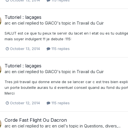
Tutoriel : laçages
arc en ciel
replied to
GIACO
's topic in
Travail du Cuir
SALUT est ce que tu peux te servir du lacet en l etat ou es tu oubli
mais soyer indulgent !!! je debute :115:
October 13, 2014
115 replies
Tutoriel : laçages
arc en ciel
replied to
GIACO
's topic in
Travail du Cuir
Tres joli travail qui donne envie de se lancer car c est tres bien e
un porte bouteille aurais tu d eventuel conseil quand au fond du porte
Merci
October 12, 2014
115 replies
Corde Fast Flight Ou Dacron
arc en ciel
replied to
arc en ciel
's topic in
Questions, divers,...