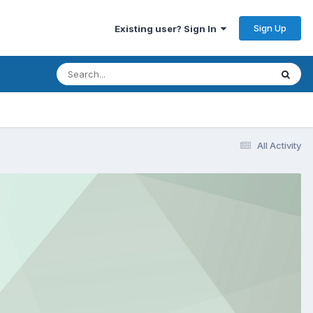
Sign Up
Existing user? Sign In
All Activity