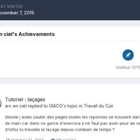
AST VISITED
ovember 7, 2015
n ciel's Achievements
Visiteur (1/11
Tutoriel : laçages
arc en ciel
replied to
GIACO
's topic in
Travail du Cuir
desole j avais sauter des pages toutes les reponses se trouvent dans
de main car dans ce genre d'exercice il ne faut pas avoir peur de se l
d'infos tu travaille le lacage depuis combien de temps ?
October 13, 2014
115 replies