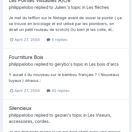
Les Pointes Vissables A/c/e
philippelobo
replied to
Julien.
's topic in
Les flèches
Je met du tefflon sur le filetage avant de visser la pointe ( ça
se trouve en bricolage et est utilisé par les plombiers, on
dirait un petit rouleau de scotch) Ou bien je les colle, et...
April 27, 2004
5 replies
Fourniture Bois
philippelobo
replied to
gerybo
's topic in
Les bois d'arcs
Y aurait il du nouveau sur le bambou français ? ( Nouveaux
tuyaux ) :bhaoui..:
April 27, 2004
40 replies
Silencieux
philippelobo
replied to
geziari
's topic in
Les Viseurs,
accessoires, cordes...
Je me demande meme si un arc bien réglé avec une grosse