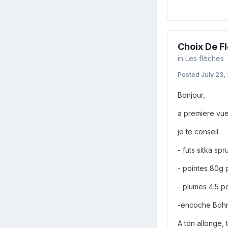
Choix De F
in
Les flèches
Posted
July 23,
Bonjour,
a premiere vue
je te conseil :
- futs sitka sp
- pointes 80g 
- plumes 4.5 
-encoche Boh
A ton allonge, 