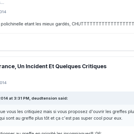
...
2014
de polichinelle etant les mieux gardés, CHUTTTTTTTTTTTTTT
France, Un Incident Et Quelques Critiques
2014
014 at 3:31 PM, deudtension said:
 que vous les critiquiez mais si vous proposez d'ouvrir les greffes plus
ui sont au greffe plus tôt et ça c'est pas super cool pour eux.
ionner au greffe en priorité les insomniaques!!! :06: