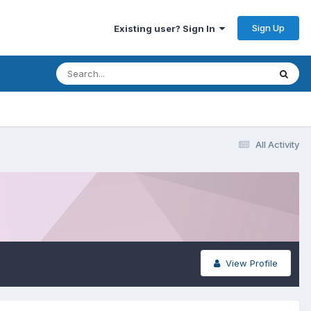
Sign Up
Existing user? Sign In
All Activity
View Profile