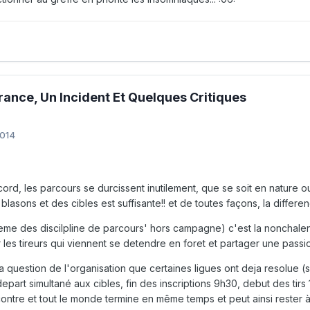
France, Un Incident Et Quelques Critiques
2014
ccord, les parcours se durcissent inutilement, que se soit en nature 
s blasons et des cibles est suffisante!! et de toutes façons, la differen
eme des discilpline de parcours' hors campagne) c'est la nonchale
les tireurs qui viennent se detendre en foret et partager une passio
a question de l'organisation que certaines ligues ont deja resolue (
depart simultané aux cibles, fin des inscriptions 9h30, debut des ti
ntre et tout le monde termine en même temps et peut ainsi rester à 