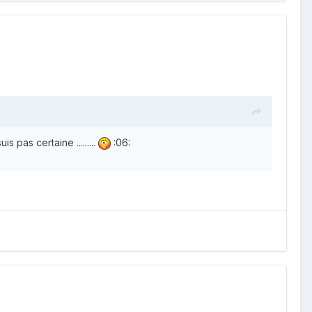
 j'suis pas certaine .........
:06: