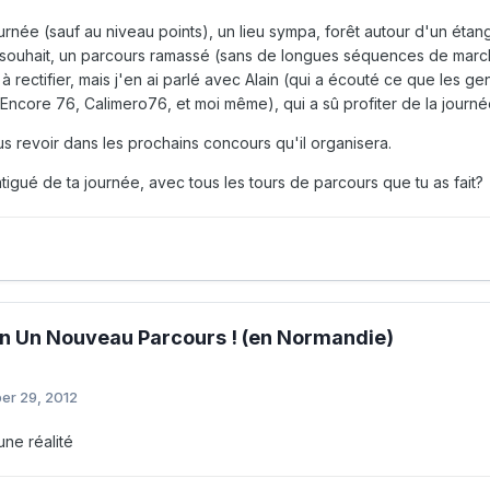
urnée (sauf au niveau points), un lieu sympa, forêt autour d'un étang,
à souhait, un parcours ramassé (sans de longues séquences de march
à rectifier, mais j'en ai parlé avec Alain (qui a écouté ce que les 
 Encore 76, Calimero76, et moi même), qui a sû profiter de la journé
us revoir dans les prochains concours qu'il organisera.
atigué de ta journée, avec tous les tours de parcours que tu as fait?
n Un Nouveau Parcours ! (en Normandie)
er 29, 2012
une réalité