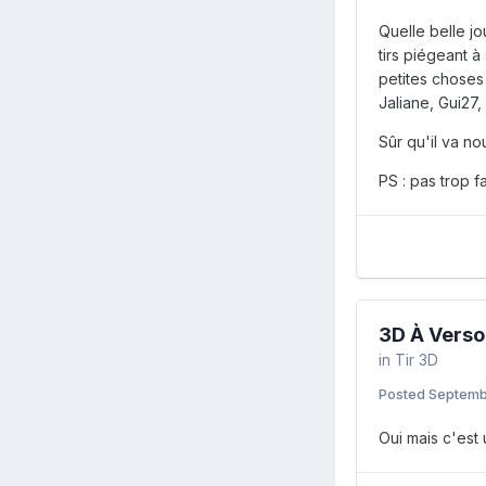
Quelle belle jo
tirs piégeant 
petites choses 
Jaliane, Gui27,
Sûr qu'il va no
PS : pas trop f
3D À Verso
in
Tir 3D
Posted
Septemb
Oui mais c'est 