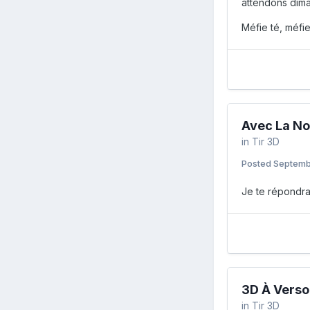
attendons dim
Méfie té, méfi
Avec La No
in
Tir 3D
Posted
Septemb
Je te répondrai
3D À Verso
in
Tir 3D