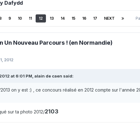
by Dafydd
8
9
10
11
12
13
14
15
16
17
NEXT
Pa
n Un Nouveau Parcours ! (en Normandie)
1, 2012
2012 at 6:01 PM, alain de caen said:
/2013 on y est :) , ce concours réalisé en 2012 compte sur l'année 2
2103
qué sur ta photo 2012/