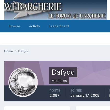
Browse
Activity
Leaderboard
Home
Dafydd
Dafydd
Membres
POSTS
JOINED
2,097
January 17, 2005