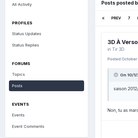
Posts posted 
All Activity
PREV
7
PROFILES
Status Updates
3D À Verso
Status Replies
in
Tir 3D
Posted
October 
FORUMS
Topics
On 10/1/
Posts
saison 2012
EVENTS
Non, tu as mar
Events
Event Comments