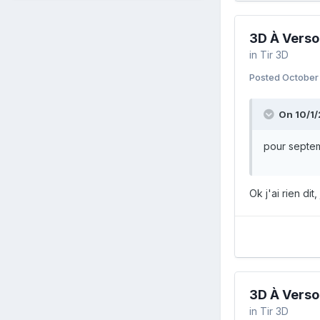
3D À Verso
in
Tir 3D
Posted
October 
On 10/1/
pour septem
Ok j'ai rien di
3D À Verso
in
Tir 3D