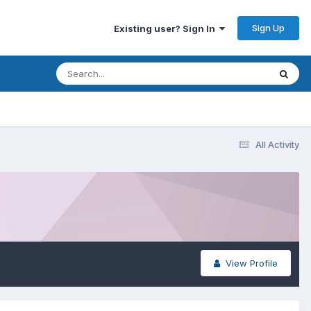
Sign Up
Existing user? Sign In
All Activity
View Profile