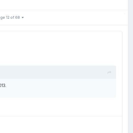
ge 12 of 68
013.