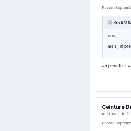
Posted
Septemb
On 9/25/
non,
mais j'ai p
Je prendrais bie
Ceinture 
in
Travail du Cu
Posted
Septemb