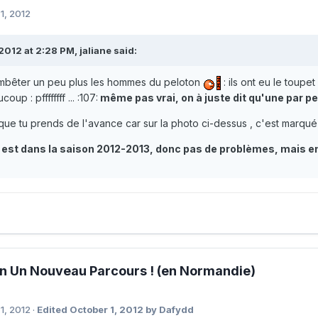
1, 2012
2012 at 2:28 PM, jaliane said:
embêter un peu plus les hommes du peloton
: ils ont eu le toup
up : pffffffff ... :107:
même pas vrai, on à juste dit qu'une par pe
 que tu prends de l'avance car sur la photo ci-dessus , c'est marqué : 21
n est dans la saison 2012-2013, donc pas de problèmes, mais e
n Un Nouveau Parcours ! (en Normandie)
1, 2012
·
Edited
October 1, 2012
by Dafydd