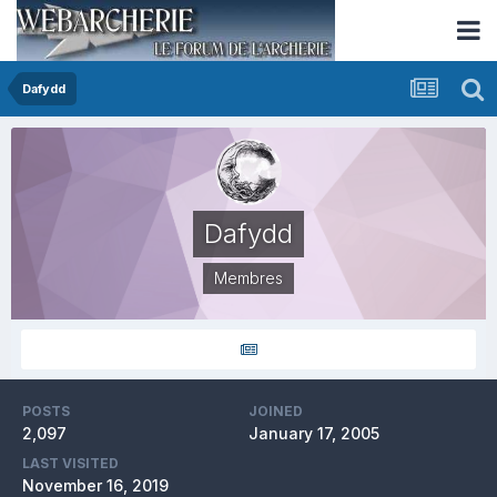
Dafydd
Dafydd
Membres
POSTS
JOINED
2,097
January 17, 2005
LAST VISITED
November 16, 2019