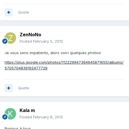
Quote
ZenNoNo
Posted
February 5, 2012
Je vous sens impatients, alors voici quelques photos!
https://plus.google.com/photos/112229947364645871655/albums/
5705704839192477729
Quote
Kala m
Posted
February 8, 2012
Bonjour à tous,