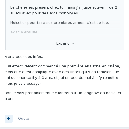
Le chêne est présent chez toi, mais j'ai juste souvenir de 2
sujets avec pour des arcs monoxyles...
Noisetier pour faire ses premières armes, c'est tip top.
Acacia ensuite...
Ormes, osage, if...de belles essences....
Expand
Merci pour ces infos.
J'ai effectivement commencé une première ébauche en chêne,
mais que c'est compliqué avec ces fibres qui s'entremêlent. Je
l'ai commencé il y à 3 ans, et j'ai un peu du mal à m'y remettre
mais je vais essayer.
Bon je vais probablement me lancer sur un longbow en noisetier
alors !
Quote