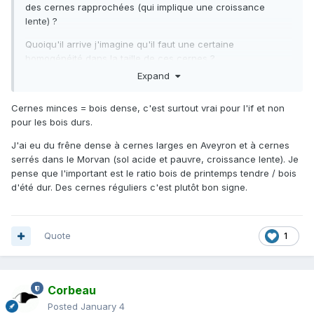
des cernes rapprochées (qui implique une croissance
lente) ?
Quoiqu'il arrive j'imagine qu'il faut une certaine
homogénéité dans la taille de ces cernes ?
Expand
Merci pour ton aide !
Cernes minces = bois dense, c'est surtout vrai pour l'if et non
pour les bois durs.
J'ai eu du frêne dense à cernes larges en Aveyron et à cernes
serrés dans le Morvan (sol acide et pauvre, croissance lente). Je
pense que l'important est le ratio bois de printemps tendre / bois
d'été dur. Des cernes réguliers c'est plutôt bon signe.
Quote
1
Corbeau
Posted
January 4