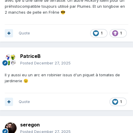
avec Ipé d'une lame de terrasse. Un autre Hickory idem pour un
préhistocompatible toujours utilisé par Plumes. Et un longbow en
2 manches de pelle en Frêne
😎
Quote
1
1
PatriceB
Posted
December 27, 2025
Il y aussi eu un arc en robinier issus d'un piquet à tomates de
jardinerie
😉
Quote
1
seregon
Posted
December 27, 2025