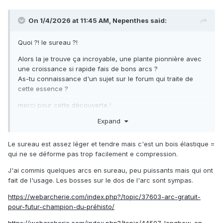
On 1/4/2026 at 11:45 AM,
Nepenthes
said:
Quoi ?! le sureau ?!
Alors la je trouve ça incroyable, une plante pionnière avec
une croissance si rapide fais de bons arcs ?
As-tu connaissance d'un sujet sur le forum qui traite de
cette essence ?
merci pour cette découverte !
Expand
Le sureau est assez léger et tendre mais c'est un bois élastique =
qui ne se déforme pas trop facilement e compression.
J'ai commis quelques arcs en sureau, peu puissants mais qui ont
fait de l'usage. Les bosses sur le dos de l'arc sont sympas.
https://webarcherie.com/index.php?/topic/37603-arc-gratuit-
pour-futur-champion-du-préhisto/
https://webarcherie.com/index.php?/topic/44507-longbow-en-