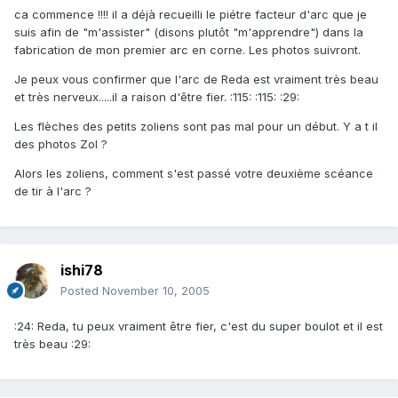
ca commence !!!! il a déjà recueilli le piétre facteur d'arc que je
suis afin de "m'assister" (disons plutôt "m'apprendre") dans la
fabrication de mon premier arc en corne. Les photos suivront.
Je peux vous confirmer que l'arc de Reda est vraiment très beau
et très nerveux.....il a raison d'être fier. :115: :115: :29:
Les flèches des petits zoliens sont pas mal pour un début. Y a t il
des photos Zol ?
Alors les zoliens, comment s'est passé votre deuxième scéance
de tir à l'arc ?
ishi78
Posted
November 10, 2005
:24: Reda, tu peux vraiment être fier, c'est du super boulot et il est
très beau :29: