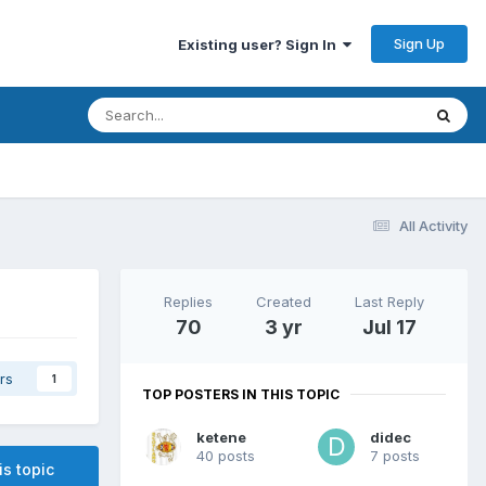
Sign Up
Existing user? Sign In
All Activity
Replies
Created
Last Reply
70
3 yr
Jul 17
rs
1
TOP POSTERS IN THIS TOPIC
ketene
didec
40 posts
7 posts
is topic