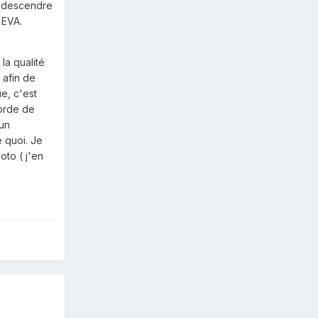
nt descendre
'EVA.
la qualité
 afin de
e, c'est
corde de
 un
 quoi. Je
oto ( j'en