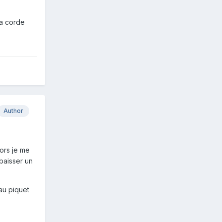
la corde
Author
lors je me
abaisser un
au piquet