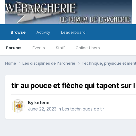
Browse
Activity
Leaderboard
Forums
Events
Staff
Online Users
Home
Les disciplines de l'archerie
Technique, physique et men
tir au pouce et flèche qui tapent sur l
By
ketene
June 22, 2023
in
Les techniques de tir