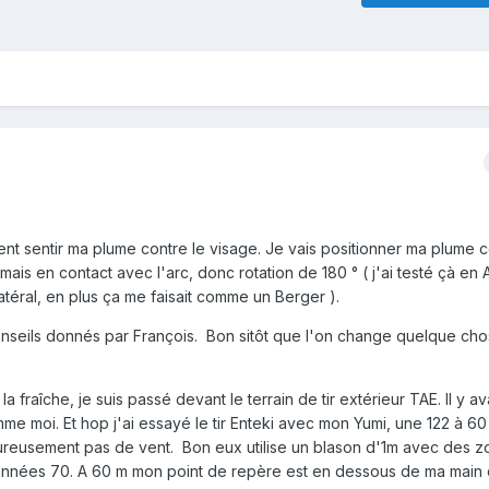
nt sentir ma plume contre le visage. Je vais positionner ma plume 
 mais en contact avec l'arc, donc rotation de 180 ° ( j'ai testé çà en
latéral, en plus ça me faisait comme un Berger ).
conseils donnés par François. Bon sitôt que l'on change quelque ch
 fraîche, je suis passé devant le terrain de tir extérieur TAE. Il y ava
me moi. Et hop j'ai essayé le tir Enteki avec mon Yumi, une 122 à 60
eureusement pas de vent. Bon eux utilise un blason d'1m avec des 
années 70. A 60 m mon point de repère est en dessous de ma main 