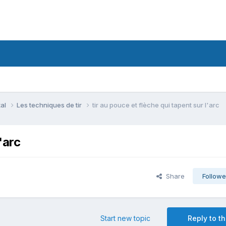
tal
Les techniques de tir
tir au pouce et flèche qui tapent sur l'arc
'arc
Share
Followe
Start new topic
Reply to th