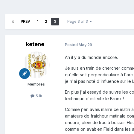
PREV
1
2
3
Page 3 of 3
ketene
Posted
May 29
Ah il y a du monde encore.
Je suis en train de chercher comme
qu'elle soit perpendiculaire à l'arc
je n'ai pas noté d'influence sur le 
Membres
En plus j'ai essayé de suivre les 
5.1k
technique c'est vite le Bronx !
Comme j'en avais marre ce matin à la
amateurs de fraîcheur matinale com
encore, plein de truc à bosser. H
comme on avait en Field dans les 