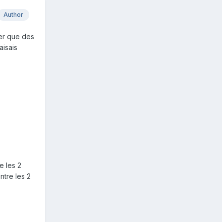
Author
uer que des
aisais
e les 2
ntre les 2