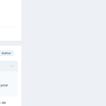
Author
i pour
e de