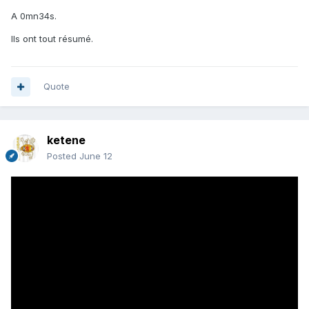
A 0mn34s.
Ils ont tout résumé.
Quote
ketene
Posted
June 12