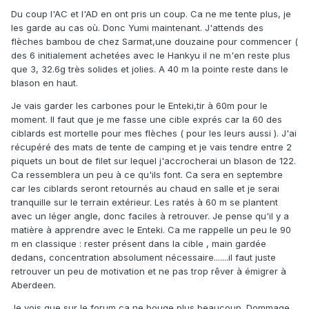
Du coup l'AC et l'AD en ont pris un coup. Ca ne me tente plus, je
les garde au cas où. Donc Yumi maintenant. J'attends des
flèches bambou de chez Sarmat,une douzaine pour commencer (
des 6 initialement achetées avec le Hankyu il ne m'en reste plus
que 3, 32.6g très solides et jolies. A 40 m la pointe reste dans le
blason en haut.
Je vais garder les carbones pour le Enteki,tir à 60m pour le
moment. Il faut que je me fasse une cible exprés car la 60 des
ciblards est mortelle pour mes flèches ( pour les leurs aussi ). J'ai
récupéré des mats de tente de camping et je vais tendre entre 2
piquets un bout de filet sur lequel j'accrocherai un blason de 122.
Ca ressemblera un peu à ce qu'ils font. Ca sera en septembre
car les ciblards seront retournés au chaud en salle et je serai
tranquille sur le terrain extérieur. Les ratés à 60 m se plantent
avec un léger angle, donc faciles à retrouver. Je pense qu'il y a
matière à apprendre avec le Enteki. Ca me rappelle un peu le 90
m en classique : rester présent dans la cible , main gardée
dedans, concentration absolument nécessaire.......il faut juste
retrouver un peu de motivation et ne pas trop rêver à émigrer à
Aberdeen.
Je vois que sur le forum ça ne bouge plus beaucoup. Dommage.