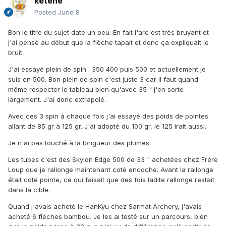
ketene
Posted
June 8
Bon le titre du sujet date un peu. En fait l'arc est très bruyant et
j'ai pensé au début que la flèche tapait et donc ça expliquait le
bruit.
J'ai essayé plein de spin : 350 400 puis 500 et actuellement je
suis en 500. Bon plein de spin c'est juste 3 car il faut quand
même respecter le tableau bien qu'avec 35 " j'en sorte
largement. J'ai donc extrapolé.
Avec ces 3 spin à chaque fois j'ai essayé des poids de pointes
allant de 85 gr à 125 gr. J'ai adopté du 100 gr, le 125 irait aussi.
Je n'ai pas touché à la longueur des plumes.
Les tubes c'est des Skylon Edge 500 de 33 " achetées chez Frère
Loup que je rallonge maintenant coté encoche. Avant la rallonge
était coté pointe, ce qui faisait que des fois ladite rallonge restait
dans la cible.
Quand j'avais acheté le HanKyu chez Sarmat Archery, j'avais
acheté 6 flèches bambou. Je les ai testé sur un parcours, bien