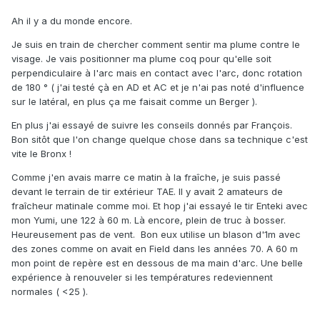
Ah il y a du monde encore.
Je suis en train de chercher comment sentir ma plume contre le
visage. Je vais positionner ma plume coq pour qu'elle soit
perpendiculaire à l'arc mais en contact avec l'arc, donc rotation
de 180 ° ( j'ai testé çà en AD et AC et je n'ai pas noté d'influence
sur le latéral, en plus ça me faisait comme un Berger ).
En plus j'ai essayé de suivre les conseils donnés par François.
Bon sitôt que l'on change quelque chose dans sa technique c'est
vite le Bronx !
Comme j'en avais marre ce matin à la fraîche, je suis passé
devant le terrain de tir extérieur TAE. Il y avait 2 amateurs de
fraîcheur matinale comme moi. Et hop j'ai essayé le tir Enteki avec
mon Yumi, une 122 à 60 m. Là encore, plein de truc à bosser.
Heureusement pas de vent. Bon eux utilise un blason d'1m avec
des zones comme on avait en Field dans les années 70. A 60 m
mon point de repère est en dessous de ma main d'arc. Une belle
expérience à renouveler si les températures redeviennent
normales ( <25 ).