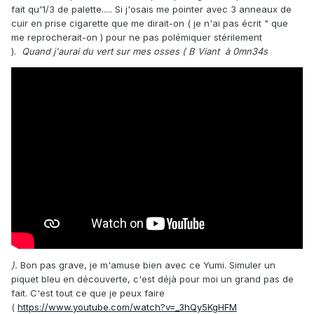
fait qu'1/3 de palette..... Si j'osais me pointer avec 3 anneaux de
cuir en prise cigarette que me dirait-on ( je n'ai pas écrit " que
me reprocherait-on ) pour ne pas polémiquer stérilement
).
Quand j'aurai du vert sur mes osses ( B Viant à 0mn34s
).
Bon pas grave, je m'amuse bien avec ce Yumi. Simuler un
piquet bleu en découverte, c'est déjà pour moi un grand pas de
fait. C'est tout ce que je peux faire
(
https://www.youtube.com/watch?v=_3hQy5KgHFM