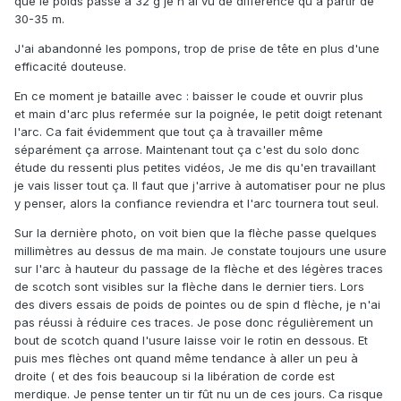
que le poids passe à 32 g je n'ai vu de différence qu'à partir de
30-35 m.
J'ai abandonné les pompons, trop de prise de tête en plus d'une
efficacité douteuse.
En ce moment je bataille avec
:
baisser le coude et ouvrir plus
et main d'arc plus refermée sur la poignée, le petit doigt retenant
l'arc. Ca fait évidemment que tout ça à travailler même
séparément ça arrose. Maintenant tout ça c'est du solo donc
étude du ressenti plus petites vidéos, Je me dis qu'en travaillant
je vais lisser tout ça. Il faut que j'arrive à automatiser pour ne plus
y penser, alors la confiance reviendra et l'arc tournera tout seul.
Sur la dernière photo, on voit bien que la flèche passe quelques
millimètres au dessus de ma main. Je constate toujours une usure
sur l'arc à hauteur du passage de la flèche et des légères traces
de scotch sont visibles sur la flèche dans le dernier tiers. Lors
des divers essais de poids de pointes ou de spin d flèche, je n'ai
pas réussi à réduire ces traces. Je pose donc régulièrement un
bout de scotch quand l'usure laisse voir le rotin en dessous. Et
puis mes flèches ont quand même tendance à aller un peu à
droite ( et des fois beaucoup si la libération de corde est
merdique. Je pense tenter un tir fût nu un de ces jours. Ca risque