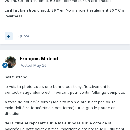
20 cm. Ca fera 40 cm et 60 cm, comme sur un arc chasse.
Là il fait bien trop chaud, 29 ° en Normandie ( seulement 20 ° C à
Inverness ).
Quote
François Matrod
Posted
May 26
Salut Ketene
je vois ta photo ,tu as une bonne position,effectivement le
contact visage plume est important pour sentir l'allonge complète,
a fond de coude(je dirais) Mais ta main d'arc n'est pas ok.Ta
main doit être fermée(mais pas ferme)sur le grip,le pouce en
direction
de la cible et reposant sur le majeur posé sur le côté de la
poignée.Le petit doigt est très important,c'est presque lui qui tient