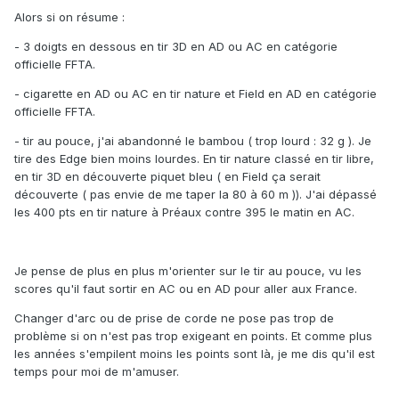
Alors si on résume
:
- 3 doigts en dessous en tir 3D en AD ou AC en catégorie
officielle FFTA.
- cigarette en AD ou AC en tir nature et Field en AD en catégorie
officielle FFTA.
- tir au pouce, j'ai abandonné le bambou ( trop lourd : 32 g ). Je
tire des Edge bien moins lourdes.
En tir nature classé en tir libre,
en tir 3D en découverte piquet bleu ( en Field ça serait
découverte ( pas envie de me taper la 80 à 60 m )). J'ai dépassé
les 400 pts en tir nature à Préaux contre 395 le matin en AC.
Je pense de plus en plus m'orienter sur le tir au pouce, vu les
scores qu'il faut sortir en AC ou en AD pour aller aux France.
Changer d'arc ou de prise de corde ne pose pas trop de
problème si on n'est pas trop exigeant en points. Et comme plus
les années s'empilent moins les points sont là, je me dis qu'il est
temps pour moi de m'amuser.