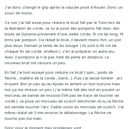
J'ai donc changé le grip après la saucée prise à Rouen. Donc un
souci de moins.
Ce soir j'ai fait essai pour réduire le bruit fait par le Yumi lors de
la libération de corde. Je lui ai posé des pompons fait avec des
bouts de Dynema provenant d'une vieille corde. 10 cm de long, 14
brins par pompon. Ca réduit le bruit, il devient moins fort, un poil
plus doux. Demain je tente de les bouger ( ils sont à 40 cm de
chaque fin de corde. endless ). J'en ai préparer un autre jeu.
Avec 2 pompons je n'ai pas noté de perte en distance. Le
nouveau bruit me rassure un peu.
En fait j'ai tout essayé pour réduire ce bruit ( spin , poids de
flèche , matière de la corde , band....). Puis j'ai laissé tomber : arc
bruyant. Bon je sais qu'au Kyudo ils aiment un bon tsurune mais
moi ça me stresse un peu ( j'ai même fait des test en posant un
morceau de bande de mousse EVA pas de trace de toucher de
corde ). Je pose un morceau de scotch électricien là ou la flèche
est sensée toucher l'arc. Faible usure du morceau de scotch. J'ai
même réduit de 3 mm environ le détalonnage. La flèche ne
touche pas ma main.
Donc pour le moment mes problèmes sont :