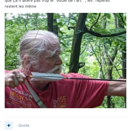
que ça n'altère pas trop le "visuel de l'arc" , les "repères "
restent les même.
Quote