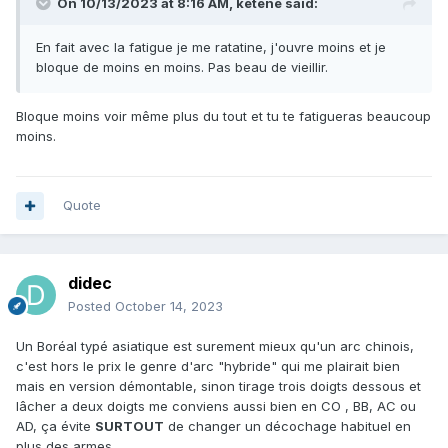
On 10/13/2023 at 8:16 AM,
ketene
said:
En fait avec la fatigue je me ratatine, j'ouvre moins et je
bloque de moins en moins. Pas beau de vieillir.
Bloque moins voir même plus du tout et tu te fatigueras beaucoup
moins.
Quote
didec
Posted
October 14, 2023
Un Boréal typé asiatique est surement mieux qu'un arc chinois,
c'est hors le prix le genre d'arc "hybride" qui me plairait bien
mais en version démontable, sinon tirage trois doigts dessous et
lâcher a deux doigts me conviens aussi bien en CO , BB, AC ou
AD, ça évite
SURTOUT
de changer un décochage habituel en
plus des armes.