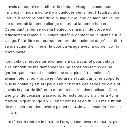
J'avais un copain qui utilisait le contact visage - plume pour
l'allonge, il nous a quitté il y a quelques semaines. Il faudrait que
j'arrive à sentir le bout de la plume sur le lobe de mon oreille, ça
me donnerait la bonne allonge et surtout la bonne hauteur.
Cependant je pense que la hauteur de la main de corde est
difficilement réglable. Ou alors plutôt le contact de la plume sur le
visage. Peut-être en tournant encore de quelques degrés la tête (
sans risquer d'emmener le coté du visage avec la corde : voir la
photo jointe).
Tout cela va nécessiter énormément de travail et pour cela je
suis en train de me demander si il ne serait pas temps de ne
garder que le Yumi. Les points ne sont plus là ( et même s'ils
avaient été là, au France je n'aurai rien foutu car je ne supporte
plus la chaleur ). En AC j'ai eu en tir nature des séries de cible où
j'avais la peur de libérer la corde, c'est très démoralisant. C'est
une grande décision à prendre. Je resterais alors à tirer à 40 m
maxi au piquet rouge en TL en tir nature et en tir 3D il me suffirait
de m'inscrire en découverte piquet bleu. Je vais tester la formule
mi juin.
J'ai réussi à réduire le bruit de l'arc, ça me rassure d'autant plus