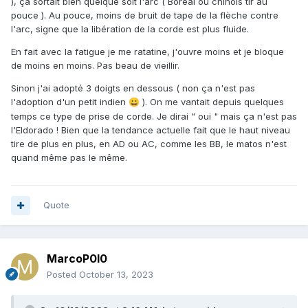
), ça sortait bien quelque soit l'arc ( Boréal ou chinois tir au
pouce ). Au pouce, moins de bruit de tape de la flèche contre
l'arc, signe que la libération de la corde est plus fluide.
En fait avec la fatigue je me ratatine, j'ouvre moins et je bloque
de moins en moins. Pas beau de vieillir.
Sinon j'ai adopté 3 doigts en dessous ( non ça n'est pas
l'adoption d'un petit indien
). On me vantait depuis quelques
😀
temps ce type de prise de corde. Je dirai " oui " mais ça n'est pas
l'Eldorado ! Bien que la tendance actuelle fait que le haut niveau
tire de plus en plus, en AD ou AC, comme les BB, le matos n'est
quand même pas le même.
Quote
MarcoP0l0
Posted
October 13, 2023