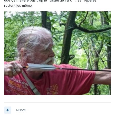
que ça n'altère pas trop le "visuel de l'arc" , les "repères "
restent les même.
Quote