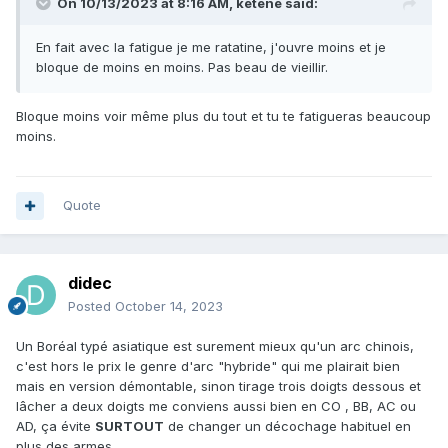
On 10/13/2023 at 8:16 AM,
ketene
said:
En fait avec la fatigue je me ratatine, j'ouvre moins et je
bloque de moins en moins. Pas beau de vieillir.
Bloque moins voir même plus du tout et tu te fatigueras beaucoup
moins.
Quote
didec
Posted
October 14, 2023
Un Boréal typé asiatique est surement mieux qu'un arc chinois,
c'est hors le prix le genre d'arc "hybride" qui me plairait bien
mais en version démontable, sinon tirage trois doigts dessous et
lâcher a deux doigts me conviens aussi bien en CO , BB, AC ou
AD, ça évite
SURTOUT
de changer un décochage habituel en
plus des armes.