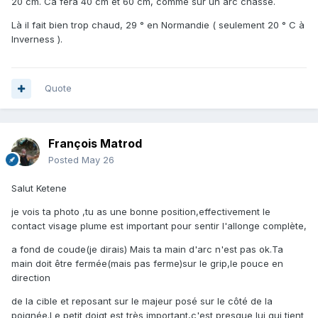
20 cm. Ca fera 40 cm et 60 cm, comme sur un arc chasse.
Là il fait bien trop chaud, 29 ° en Normandie ( seulement 20 ° C à
Inverness ).
Quote
François Matrod
Posted
May 26
Salut Ketene
je vois ta photo ,tu as une bonne position,effectivement le
contact visage plume est important pour sentir l'allonge complète,
a fond de coude(je dirais) Mais ta main d'arc n'est pas ok.Ta
main doit être fermée(mais pas ferme)sur le grip,le pouce en
direction
de la cible et reposant sur le majeur posé sur le côté de la
poignée.Le petit doigt est très important,c'est presque lui qui tient