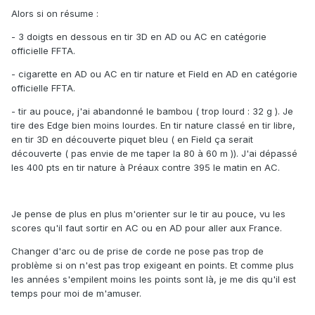
Alors si on résume
:
- 3 doigts en dessous en tir 3D en AD ou AC en catégorie
officielle FFTA.
- cigarette en AD ou AC en tir nature et Field en AD en catégorie
officielle FFTA.
- tir au pouce, j'ai abandonné le bambou ( trop lourd : 32 g ). Je
tire des Edge bien moins lourdes.
En tir nature classé en tir libre,
en tir 3D en découverte piquet bleu ( en Field ça serait
découverte ( pas envie de me taper la 80 à 60 m )). J'ai dépassé
les 400 pts en tir nature à Préaux contre 395 le matin en AC.
Je pense de plus en plus m'orienter sur le tir au pouce, vu les
scores qu'il faut sortir en AC ou en AD pour aller aux France.
Changer d'arc ou de prise de corde ne pose pas trop de
problème si on n'est pas trop exigeant en points. Et comme plus
les années s'empilent moins les points sont là, je me dis qu'il est
temps pour moi de m'amuser.