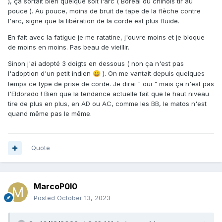
), ça sortait bien quelque soit l'arc ( Boréal ou chinois tir au
pouce ). Au pouce, moins de bruit de tape de la flèche contre
l'arc, signe que la libération de la corde est plus fluide.
En fait avec la fatigue je me ratatine, j'ouvre moins et je bloque
de moins en moins. Pas beau de vieillir.
Sinon j'ai adopté 3 doigts en dessous ( non ça n'est pas
l'adoption d'un petit indien
). On me vantait depuis quelques
😀
temps ce type de prise de corde. Je dirai " oui " mais ça n'est pas
l'Eldorado ! Bien que la tendance actuelle fait que le haut niveau
tire de plus en plus, en AD ou AC, comme les BB, le matos n'est
quand même pas le même.
Quote
MarcoP0l0
Posted
October 13, 2023