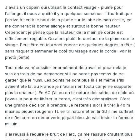
J'avais un copain qui utilisait le contact visage - plume pour
l'allonge, il nous a quitté il y a quelques semaines. Il faudrait que
j'arrive à sentir le bout de la plume sur le lobe de mon oreille, ça
me donnerait la bonne allonge et surtout la bonne hauteur.
Cependant je pense que la hauteur de la main de corde est
difficilement réglable. Ou alors plutôt le contact de la plume sur le
visage. Peut-être en tournant encore de quelques degrés la tête (
sans risquer d'emmener le coté du visage avec la corde : voir la
photo jointe).
Tout cela va nécessiter énormément de travail et pour cela je
suis en train de me demander si il ne serait pas temps de ne
garder que le Yumi. Les points ne sont plus là ( et même s'ils
avaient été là, au France je n'aurai rien foutu car je ne supporte
plus la chaleur ). En AC j'ai eu en tir nature des séries de cible où
j'avais la peur de libérer la corde, c'est très démoralisant. C'est
une grande décision à prendre. Je resterais alors à tirer à 40 m
maxi au piquet rouge en TL en tir nature et en tir 3D il me suffirait
de m'inscrire en découverte piquet bleu. Je vais tester la formule
mi juin.
J'ai réussi à réduire le bruit de l'arc, ça me rassure d'autant plus