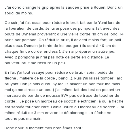
J'ai donc changé le grip après la saucée prise à Rouen. Donc un
souci de moins.
Ce soir j'ai fait essai pour réduire le bruit fait par le Yumi lors de
la libération de corde. Je lui ai posé des pompons fait avec des
bouts de Dynema provenant d'une vieille corde. 10 cm de long, 14
brins par pompon. Ca réduit le bruit, il devient moins fort, un poil
plus doux. Demain je tente de les bouger ( ils sont à 40 cm de
chaque fin de corde. endless ). J'en ai préparer un autre jeu.
Avec 2 pompons je n'ai pas noté de perte en distance. Le
nouveau bruit me rassure un peu.
En fait j'ai tout essayé pour réduire ce bruit ( spin , poids de
flèche , matière de la corde , band....). Puis j'ai laissé tomber : arc
bruyant. Bon je sais qu'au Kyudo ils aiment un bon tsurune mais
moi ça me stresse un peu ( j'ai même fait des test en posant un
morceau de bande de mousse EVA pas de trace de toucher de
corde ). Je pose un morceau de scotch électricien là ou la flèche
est sensée toucher l'arc. Faible usure du morceau de scotch. J'ai
même réduit de 3 mm environ le détalonnage. La flèche ne
touche pas ma main.
Donc pour le moment mes problèmes sont :