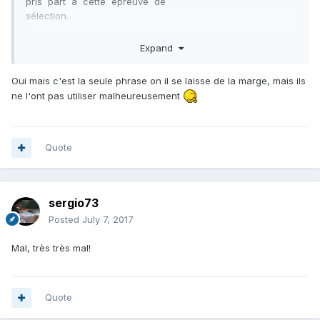
pris part à cette épreuve de
sélection.
Généralités communes à l’ensemble des modalités de
Expand
sélection
Oui mais c'est la seule phrase on il se laisse de la marge, mais ils
Le comité de sélection composera l’équipe de France en
ne l'ont pas utiliser malheureusement
prenant en compte les résultats
des épreuves de sélection, mais également l’état d’esprit et
le comportement de chaque
archer, ainsi que ses résultats antérieurs.
Quote
En outre, le comité de sélection saura prendre en compte
d’éventuels impondérables.
sergio73
Posted
July 7, 2017
Mal, très très mal!
Quote