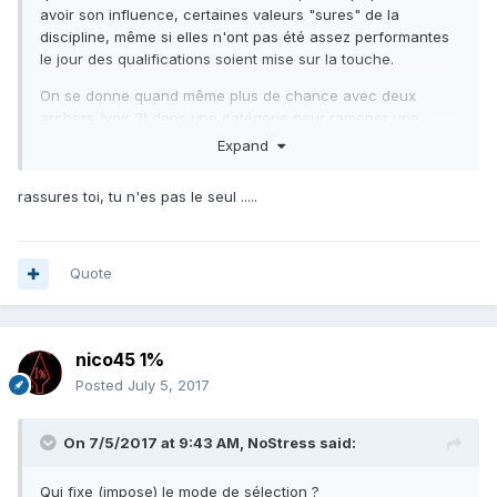
avoir son influence, certaines valeurs "sures" de la
discipline, même si elles n'ont pas été assez performantes
le jour des qualifications soient mise sur la touche.
On se donne quand même plus de chance avec deux
archers (voir 3) dans une catégorie pour ramener une
médaille qu'avec une seule personne.
Expand
Comme déjà dit plus haut, même si face à la cible, c'est un
rassures toi, tu n'es pas le seul .....
sport individuel, l'esprit d'équipe peut aussi donner des
ailes aux plus faibles. L'expérience d'une participation à ce
niveau même en cas d'échec doit aussi pouvoir servir pour
l'avenir.
Quote
Je ne suis qu'un tout petit archer de base, mais j'ai souvent
du mal à comprendre les décisions et les orientations qui
sont prises à la tête de la fédération.
nico45 1%
Posted
July 5, 2017
On 7/5/2017 at 9:43 AM,
NoStress
said:
Qui fixe (impose) le mode de sélection ?