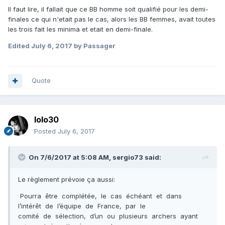
Il faut lire, il fallait que ce BB homme soit qualifié pour les demi-
l’épreuve de sélection dans chaque catégorie,
finales ce qui n'etait pas le cas, alors les BB femmes, avait toutes
les trois fait les minima et etait en demi-finale.
Sera complétée, d’un ou plusieurs archers qualifiés pour les
Edited
July 6, 2017
by Passager
demi-finales, ayant réalisé le minima de points considéré ci-
dessous lors de la phase 1 (dans la limite de 3 archers par
catégorie) :
Quote
lolo30
Posted
July 6, 2017
On 7/6/2017 at 5:08 AM,
sergio73
said:
Le règlement prévoie ça aussi:
Pourra être complétée, le cas échéant et dans
l’intérêt de l’équipe de France, par le
comité de sélection, d’un ou plusieurs archers ayant