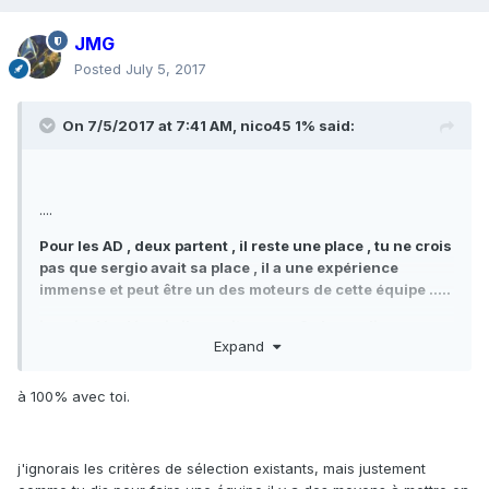
JMG
Posted
July 5, 2017
On 7/5/2017 at 7:41 AM,
nico45 1%
said:
....
Pour les AD , deux partent , il reste une place , tu ne crois
pas que sergio avait sa place , il a une expérience
immense et peut être un des moteurs de cette équipe .....
je suis désolé mais il y avait encore 8 places dispos........
Expand
et d'autre nations elles ont bien compris qu'il faut aussi
envoyer des nouveaux pour qu'ils acquièrent de
l'expérience , pour demain .
à 100% avec toi.
j'ignorais les critères de sélection existants, mais justement