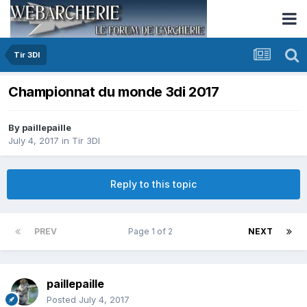
Tir 3DI
Championnat du monde 3di 2017
By
paillepaille
July 4, 2017
in
Tir 3DI
Reply to this topic
PREV
Page 1 of 2
NEXT
paillepaille
Posted
July 4, 2017