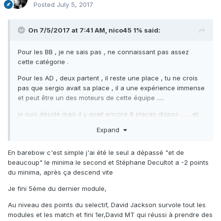
Posted
July 5, 2017
On 7/5/2017 at 7:41 AM,
nico45 1%
said:
Pour les BB , je ne sais pas , ne connaissant pas assez
cette catégorie .
Pour les AD , deux partent , il reste une place , tu ne crois
pas que sergio avait sa place , il a une expérience immense
et peut être un des moteurs de cette équipe .....
je suis désolé mais il y avait encore 8 places dispos........ et
d'autre nations elles ont bien compris qu'il faut aussi
Expand
envoyer des nouveaux pour qu'ils acquièrent de
l'expérience , pour demain .
En barebow c'est simple j'ai été le seul a dépassé "et de
beaucoup" le minima le second et Stéphane Decultot a -2 points
du minima, après ça descend vite
Je fini 5ème du dernier module,
Au niveau des points du selectif, David Jackson survole tout les
modules et les match et fini 1er,David MT qui réussi à prendre des