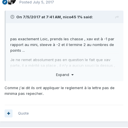
Posted
July 5, 2017
On 7/5/2017 at 7:41 AM,
nico45 1%
said:
pas exactement Loic, prends les chasse , xav est à -1 par
rapport au mini, steeve à -2 et il termine 2 au nombres de
points ...
Je ne remet absolument pas en question le fait que xav
parte, il a mérité sa place , il n'y a aucun souci la dessus ,
mais , steeve est à -2 au cut , aucun des 2 n'a réalisé le
Expand
minima .... elle est ou la logique ??? les deux devaient partir
.
Comme j'ai dit ils ont appliquer le reglement à la lettre pas de
minima pas repecher..
Quote