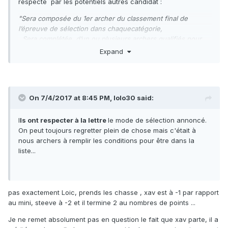
respecté par les potentiels autres candidat :
"Sera composée du 1er archer du classement final de
l’épreuve de sélection dans chaquecatégorie,
Sera complétée, d’un ou plusieurs archers qualifiés pour
les demi-finales, ayant réalisé le
Expand
minima de points considéré ci-dessous lors de la phase 1
(dans la limite de 3 archers par
catégorie) :
Longbow Compound Barebow
On 7/4/2017 at 8:45 PM,
lolo30
said:
Instinctive bow
Hommes Femmes Hommes Femmes Hommes Femmes
I
ls ont respecter à la lettre
le mode de sélection annoncé.
Hommes Femmes
On peut toujours regretter plein de chose mais c'était à
340 pts 275 pts 475 pts 430 pts 415 pts 340
nous archers à remplir les conditions pour être dans la
pts 375 pts 285 pts "
liste...
Le tableau de classement complet existe t il ?, avec score
et points acquis je ne l'ai trouvé nul part. ( les résultats sont
inclus dans le classement national individuel mais il faut
pas exactement Loic, prends les chasse , xav est à -1 par rapport
passer chaque archers en revue !! ...)
au mini, steeve à -2 et il termine 2 au nombres de points ...
Je ne remet absolument pas en question le fait que xav parte, il a