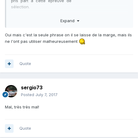
pris part à cette épreuve de
sélection.
Généralités communes à l’ensemble des modalités de
Expand
sélection
Oui mais c'est la seule phrase on il se laisse de la marge, mais ils
Le comité de sélection composera l’équipe de France en
ne l'ont pas utiliser malheureusement
prenant en compte les résultats
des épreuves de sélection, mais également l’état d’esprit et
le comportement de chaque
archer, ainsi que ses résultats antérieurs.
Quote
En outre, le comité de sélection saura prendre en compte
d’éventuels impondérables.
sergio73
Posted
July 7, 2017
Mal, très très mal!
Quote