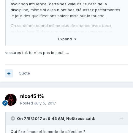
avoir son influence, certaines valeurs "sures" de la
discipline, même si elles n'ont pas été assez performantes
le jour des qualifications soient mise sur la touche.
On se donne quand même plus de chance avec deux
archers (voir 3) dans une catégorie pour ramener une
médaille qu'avec une seule personne.
Expand
Comme déjà dit plus haut, même si face à la cible, c'est un
rassures toi, tu n'es pas le seul .....
sport individuel, l'esprit d'équipe peut aussi donner des
ailes aux plus faibles. L'expérience d'une participation à ce
niveau même en cas d'échec doit aussi pouvoir servir pour
l'avenir.
Quote
Je ne suis qu'un tout petit archer de base, mais j'ai souvent
du mal à comprendre les décisions et les orientations qui
sont prises à la tête de la fédération.
nico45 1%
Posted
July 5, 2017
On 7/5/2017 at 9:43 AM,
NoStress
said:
Qui fixe (impose) le mode de sélection ?