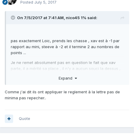
Posted
July 5, 2017
On 7/5/2017 at 7:41 AM,
nico45 1%
said:
pas exactement Loic, prends les chasse , xav est à -1 par
rapport au mini, steeve à -2 et il termine 2 au nombres de
points ...
Je ne remet absolument pas en question le fait que xav
parte, il a mérité sa place , il n'y a aucun souci la dessus ,
mais , steeve est à -2 au cut , aucun des 2 n'a réalisé le
Expand
minima .... elle est ou la logique ??? les deux devaient partir
.
Comme j'ai dit ils ont appliquer le reglement à la lettre pas de
minima pas repecher..
Quote