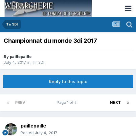
Tir 3DI
Championnat du monde 3di 2017
By
paillepaille
July 4, 2017
in
Tir 3DI
Reply to this topic
PREV
Page 1 of 2
NEXT
paillepaille
Posted
July 4, 2017