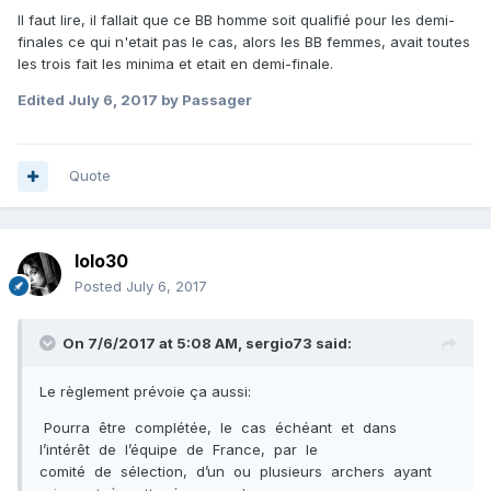
Il faut lire, il fallait que ce BB homme soit qualifié pour les demi-
l’épreuve de sélection dans chaque catégorie,
finales ce qui n'etait pas le cas, alors les BB femmes, avait toutes
les trois fait les minima et etait en demi-finale.
Sera complétée, d’un ou plusieurs archers qualifiés pour les
Edited
July 6, 2017
by Passager
demi-finales, ayant réalisé le minima de points considéré ci-
dessous lors de la phase 1 (dans la limite de 3 archers par
catégorie) :
Quote
lolo30
Posted
July 6, 2017
On 7/6/2017 at 5:08 AM,
sergio73
said:
Le règlement prévoie ça aussi:
Pourra être complétée, le cas échéant et dans
l’intérêt de l’équipe de France, par le
comité de sélection, d’un ou plusieurs archers ayant