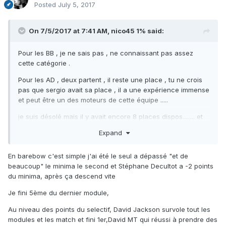
Posted
July 5, 2017
On 7/5/2017 at 7:41 AM,
nico45 1%
said:
Pour les BB , je ne sais pas , ne connaissant pas assez
cette catégorie .
Pour les AD , deux partent , il reste une place , tu ne crois
pas que sergio avait sa place , il a une expérience immense
et peut être un des moteurs de cette équipe .....
je suis désolé mais il y avait encore 8 places dispos........ et
d'autre nations elles ont bien compris qu'il faut aussi
Expand
envoyer des nouveaux pour qu'ils acquièrent de
l'expérience , pour demain .
En barebow c'est simple j'ai été le seul a dépassé "et de
beaucoup" le minima le second et Stéphane Decultot a -2 points
du minima, après ça descend vite
Je fini 5ème du dernier module,
Au niveau des points du selectif, David Jackson survole tout les
modules et les match et fini 1er,David MT qui réussi à prendre des