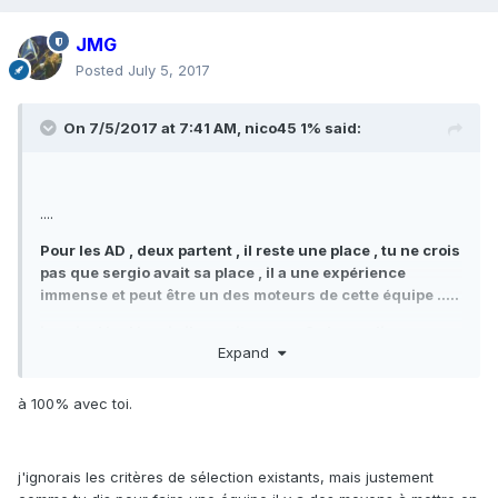
JMG
Posted
July 5, 2017
On 7/5/2017 at 7:41 AM,
nico45 1%
said:
....
Pour les AD , deux partent , il reste une place , tu ne crois
pas que sergio avait sa place , il a une expérience
immense et peut être un des moteurs de cette équipe .....
je suis désolé mais il y avait encore 8 places dispos........
Expand
et d'autre nations elles ont bien compris qu'il faut aussi
envoyer des nouveaux pour qu'ils acquièrent de
l'expérience , pour demain .
à 100% avec toi.
j'ignorais les critères de sélection existants, mais justement