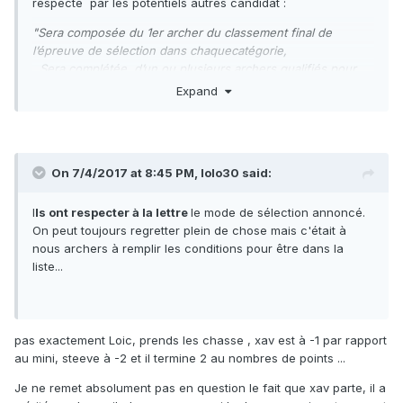
respecté par les potentiels autres candidat :
"Sera composée du 1er archer du classement final de
l’épreuve de sélection dans chaquecatégorie,
Sera complétée, d’un ou plusieurs archers qualifiés pour
les demi-finales, ayant réalisé le
Expand
minima de points considéré ci-dessous lors de la phase 1
(dans la limite de 3 archers par
catégorie) :
Longbow Compound Barebow
On 7/4/2017 at 8:45 PM,
lolo30
said:
Instinctive bow
Hommes Femmes Hommes Femmes Hommes Femmes
I
ls ont respecter à la lettre
le mode de sélection annoncé.
Hommes Femmes
On peut toujours regretter plein de chose mais c'était à
340 pts 275 pts 475 pts 430 pts 415 pts 340
nous archers à remplir les conditions pour être dans la
pts 375 pts 285 pts "
liste...
Le tableau de classement complet existe t il ?, avec score
et points acquis je ne l'ai trouvé nul part. ( les résultats sont
inclus dans le classement national individuel mais il faut
pas exactement Loic, prends les chasse , xav est à -1 par rapport
passer chaque archers en revue !! ...)
au mini, steeve à -2 et il termine 2 au nombres de points ...
Je ne remet absolument pas en question le fait que xav parte, il a