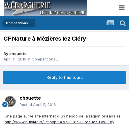
Compétitions....
CF Nature à Mézières lez Cléry
By
chouette
April 11, 2016
in
Compétitions....
Reply to this topic
chouette
Posted
April 11, 2016
Une page sur le site internet d'un hebdo de la région orléanaise :
http://www.publi45.fr/list.php?v=M%E9zi%E8res-lez-Cl%E9ry