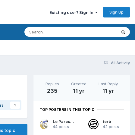
Sign Up
Existing user? Sign In
All Activity
Replies
Created
Last Reply
235
11 yr
11 yr
rs
1
TOP POSTERS IN THIS TOPIC
Le Paresseux
terb
44 posts
42 posts
is topic