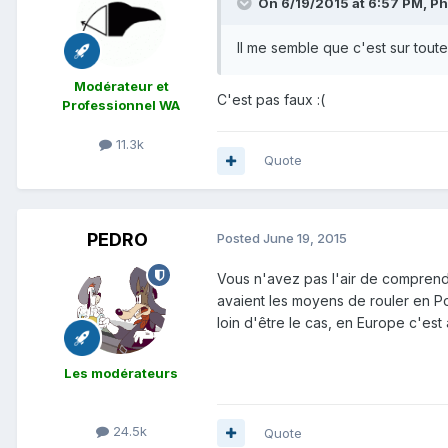
On 6/19/2015 at 6:57 PM, Phi
Il me semble que c'est sur tout
Modérateur et
C'est pas faux :(
Professionnel WA
11.3k
Quote
PEDRO
Posted
June 19, 2015
Vous n'avez pas l'air de comprendr
avaient les moyens de rouler en P
loin d'être le cas, en Europe c'est à
Les modérateurs
24.5k
Quote