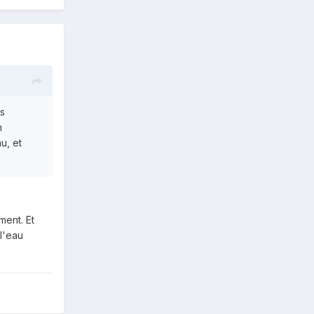
es
n
u, et
ment. Et
l'eau