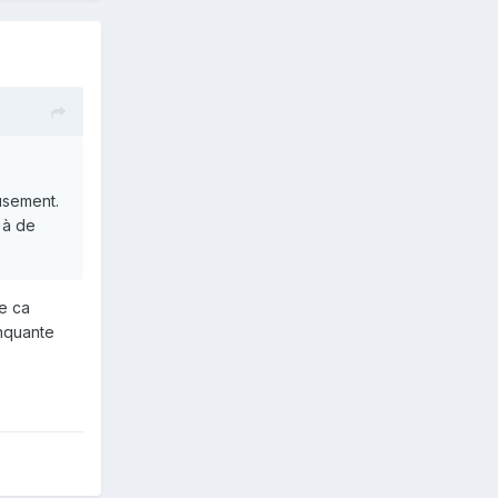
usement.
 à de
ue ca
inquante