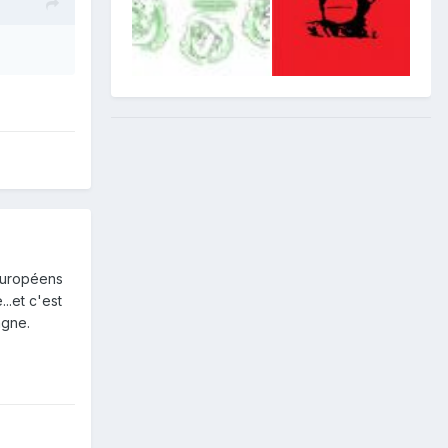
 Européens
.et c'est
agne.