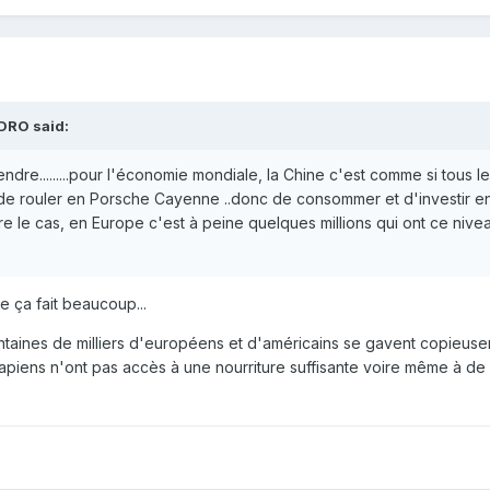
DRO said:
dre.........pour l'économie mondiale, la Chine c'est comme si tous l
de rouler en Porsche Cayenne ..donc de consommer et d'investir e
re le cas, en Europe c'est à peine quelques millions qui ont ce nivea
e ça fait beaucoup...
aines de milliers d'européens et d'américains se gavent copieuse
apiens n'ont pas accès à une nourriture suffisante voire même à de 