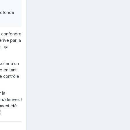
profonde
as confondre
dérive
par
la
n, ça
coller à un
e en tant
de contrôle
 la
rs dérives !
ement été
).