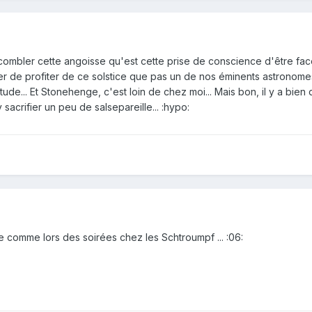
 à combler cette angoisse qu'est cette prise de conscience d'être fa
ayer de profiter de ce solstice que pas un de nos éminents astronome
ude... Et Stonehenge, c'est loin de chez moi... Mais bon, il y a bien
sacrifier un peu de salsepareille... :hypo:
ône comme lors des soirées chez les Schtroumpf ... :06: