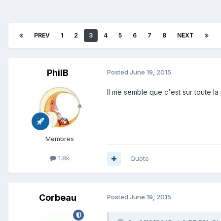
PREV
1
2
3
4
5
6
7
8
NEXT
PhilB
Posted
June 19, 2015
Il me semble que c'est sur toute l
Membres
1.8k
Quote
Corbeau
Posted
June 19, 2015