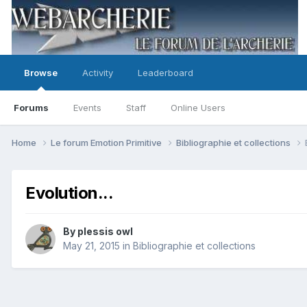
Browse
Activity
Leaderboard
Forums
Events
Staff
Online Users
Home
Le forum Emotion Primitive
Bibliographie et collections
Evolution...
By
plessis owl
May 21, 2015
in
Bibliographie et collections