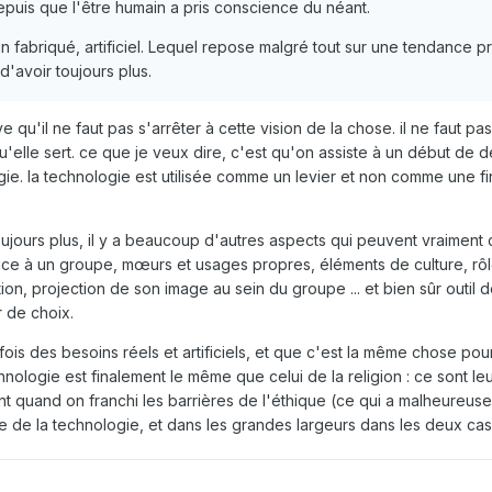
epuis que l'être humain a pris conscience du néant.
 fabriqué, artificiel. Lequel repose malgré tout sur une tendance 
 d'avoir toujours plus.
e qu'il ne faut pas s'arrêter à cette vision de la chose. il ne faut p
u'elle sert. ce que je veux dire, c'est qu'on assiste à un début de 
ie. la technologie est utilisée comme un levier et non comme une fi
toujours plus, il y a beaucoup d'autres aspects qui peuvent vraiment 
nce à un groupe, mœurs et usages propres, éléments de culture, rôl
on, projection de son image au sein du groupe ... et bien sûr outil 
r de choix.
 fois des besoins réels et artificiels, et que c'est la même chose pour
nologie est finalement le même que celui de la religion : ce sont leu
ent quand on franchi les barrières de l'éthique (ce qui a malheureus
me de la technologie, et dans les grandes largeurs dans les deux cas