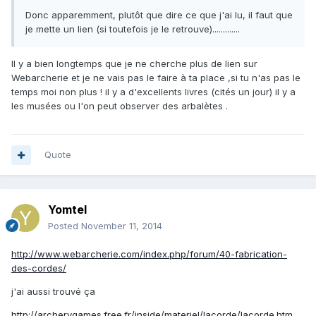
Donc apparemment, plutôt que dire ce que j'ai lu, il faut que
je mette un lien (si toutefois je le retrouve).............
Il y a bien longtemps que je ne cherche plus de lien sur
Webarcherie et je ne vais pas le faire à ta place ,si tu n'as pas le
temps moi non plus ! il y a d'excellents livres (cités un jour) il y a
les musées ou l'on peut observer des arbalètes .
Quote
Yomtel
Posted
November 11, 2014
http://www.webarcherie.com/index.php/forum/40-fabrication-
des-cordes/
j'ai aussi trouvé ça
http://archerygames.free.fr/inside/materiel/lacorde/lacorde.htm