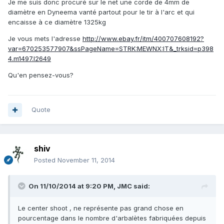
Je me suis donc procuré sur le net une corde de 4mm de
diamètre en Dyneema vanté partout pour le tir à l'arc et qui
encaisse à ce diamètre 1325kg
Je vous mets l'adresse
http://www.ebay.fr/itm/400707608192?
var=670253577907&ssPageName=STRK:MEWNX:IT&_trksid=p398
4.m1497.l2649
Qu'en pensez-vous?
Quote
shiv
Posted
November 11, 2014
On 11/10/2014 at 9:20 PM, JMC said:
Le center shoot , ne représente pas grand chose en
pourcentage dans le nombre d'arbalètes fabriquées depuis