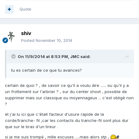
Quote
shiv
Posted
November 10, 2014
On 11/9/2014 at 8:53 PM, JMC said:
tu es certain de ce que tu avances?
certain de quoi ? , de savoir ce qu'il a voulu dire ...... ou qu'il y a
un frottement sur l'arbrier ? , sur du center shoot , possible de
supprimer mais sur classique ou moyennageux ... c'est obligé non
?
et j'ai lu ici que c'était facteur d'usure rapide de la
corde/tranche- fil ,car les contacts du tranche-fil sont plus dur
que sur le bras d'un tireur .
si je me suis trompé , mille excuses .....mais alors stp ,