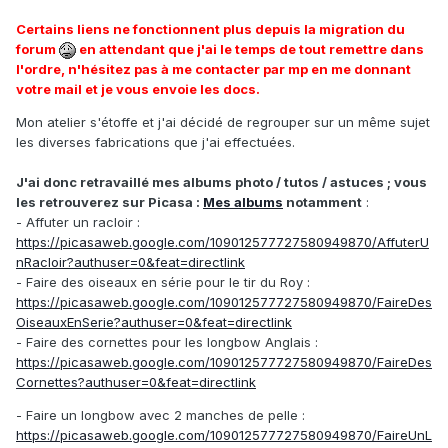
Certains liens ne fonctionnent plus depuis la migration du
forum
en attendant que j'ai le temps de tout remettre dans
l'ordre, n'hésitez pas à me contacter par mp en me donnant
votre mail et je vous envoie les docs.
Mon atelier s'étoffe et j'ai décidé de regrouper sur un même sujet
les diverses fabrications que j'ai effectuées.
J'ai donc retravaillé mes albums photo / tutos / astuces ; vous
les retrouverez sur Picasa :
Mes albums
notamment
:
- Affuter un racloir :
https://picasaweb.google.com/109012577727580949870/AffuterU
nRacloir?authuser=0&feat=directlink
- Faire des oiseaux en série pour le tir du Roy :
https://picasaweb.google.com/109012577727580949870/FaireDes
OiseauxEnSerie?authuser=0&feat=directlink
- Faire des cornettes pour les longbow Anglais :
https://picasaweb.google.com/109012577727580949870/FaireDes
Cornettes?authuser=0&feat=directlink
- Faire un longbow avec 2 manches de pelle :
https://picasaweb.google.com/109012577727580949870/FaireUnL