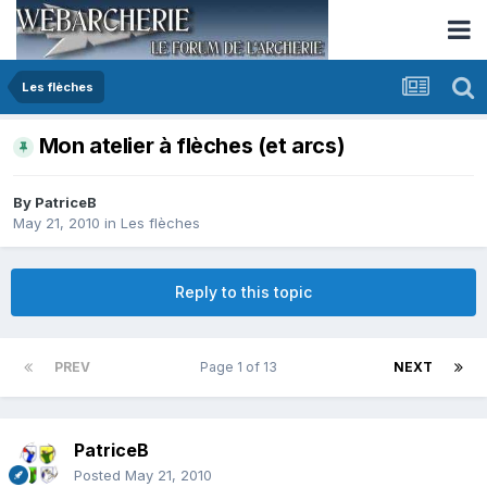
Les flèches
Mon atelier à flèches (et arcs)
By
PatriceB
May 21, 2010
in
Les flèches
Reply to this topic
PREV
Page 1 of 13
NEXT
PatriceB
Posted
May 21, 2010