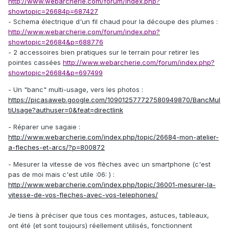
http://www.webarcherie.com/forum/index.php?
showtopic=26684p=687427
- Schema électrique d'un fil chaud pour la découpe des plumes :
http://www.webarcherie.com/forum/index.php?
showtopic=26684&p=688776
- 2 accessoires bien pratiques sur le terrain pour retirer les
pointes cassées
http://www.webarcherie.com/forum/index.php?
showtopic=26684&p=697499
- Un "banc" multi-usage, vers les photos :
https://picasaweb.google.com/109012577727580949870/BancMul
tiUsage?authuser=0&feat=directlink
- Réparer une sagaie :
http://www.webarcherie.com/index.php/topic/26684-mon-atelier-
a-fleches-et-arcs/?p=800872
- Mesurer la vitesse de vos flèches avec un smartphone (c'est
pas de moi mais c'est utile :06: )
:
http://www.webarcherie.com/index.php/topic/36001-mesurer-la-
vitesse-de-vos-fleches-avec-vos-telephones/
Je tiens à préciser que tous ces montages, astuces, tableaux,
ont été (et sont toujours) réellement utilisés, fonctionnent