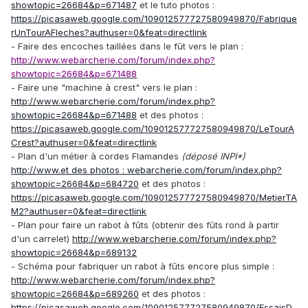
showtopic=26684&p=671487
et le tuto photos :
https://picasaweb.google.com/109012577727580949870/Fabrique
rUnTourAFleches?authuser=0&feat=directlink
- Faire des encoches taillées dans le fût vers le plan :
http://www.webarcherie.com/forum/index.php?
showtopic=26684&p=671488
- Faire une "machine à crest" vers le plan :
http://www.webarcherie.com/forum/index.php?
showtopic=26684&p=671488
et des photos :
https
://picasaweb.google.com/109012577727580949870/LeTourA
Crest?authuser=0&feat=directlink
- Plan d'un métier à cordes Flamandes
(déposé INPI*)
http://www.et des photos : webarcherie.com/forum/index.php?
showtopic=26684&p=684720
et des photos :
https://picasaweb.google.com/109012577727580949870/MetierTA
M2?authuser=0&feat=directlink
- Plan pour faire un rabot à fûts (obtenir des fûts rond à partir
d'un carrelet)
http://www.webarcherie.com/forum/index.php?
showtopic=26684&p=689132
- Schéma pour fabriquer un rabot à fûts encore plus simple :
http://www.webarcherie.com/forum/index.php?
showtopic=26684&p=689260
et des photos :
https://picasaweb.google.com/109012577727580949870/EssaisD