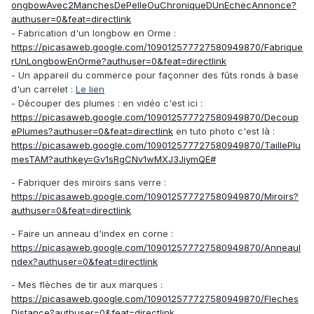
ongbowAvec2ManchesDePelleOuChroniqueDUnEchecAnnonce?
authuser=0&feat=directlink
- Fabrication d'un longbow en Orme :
https://picasaweb.google.com/109012577727580949870/Fabrique
rUnLongbowEnOrme?authuser=0&feat=directlink
- Un appareil du commerce pour façonner des fûts ronds à base
d'un carrelet :
Le lien
- Découper des plumes : en vidéo c'est ici :
https://picasaweb.google.com/109012577727580949870/Decoup
ePlumes?authuser=0&feat=directlink
en tuto photo c'est là :
https://picasaweb.google.com/109012577727580949870/TaillePlu
mesTAM?authkey=Gv1sRgCNv1wMXJ3JiymQE#
- Fabriquer des miroirs sans verre :
https://picasaweb.google.com/109012577727580949870/Miroirs?
authuser=0&feat=directlink
- Faire un anneau d'index en corne :
https://picasaweb.google.com/109012577727580949870/AnneauI
ndex?authuser=0&feat=directlink
- Mes flèches de tir aux marques :
https://picasaweb.google.com/109012577727580949870/Fleches
Distance?authuser=0&feat=directlink