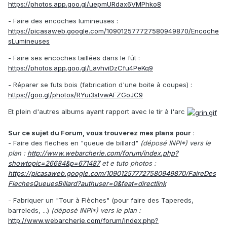
https://photos.app.goo.gl/uepmURdax6VMPhko8
- Faire des encoches lumineuses :
https://picasaweb.google.com/109012577727580949870/Encoche
sLumineuses
- Faire ses encoches taillées dans le fût :
https://photos.app.goo.gl/LavhviDzCfu4PeKq9
- Réparer se futs bois (fabrication d'une boite à coupes) :
https://goo.gl/photos/RYui3stvwAFZGoJC9
Et plein d'autres albums ayant rapport avec le tir à l'arc
Sur ce sujet du Forum, vous trouverez mes plans pour
:
- Faire des fleches en "queue de billard"
(déposé INPI*) vers le
plan :
http://www.webarcherie.com/forum/index.php?
showtopic=26684&p=671487
et e tuto photos :
https://picasaweb.google.com/109012577727580949870/FaireDes
FlechesQueuesBillard?authuser=0&feat=directlink
- Fabriquer un "Tour à Flèches" (pour faire des Tapereds,
barreleds, ...)
(déposé INPI*) vers le plan :
http://www.webarcherie.com/forum/index.php?