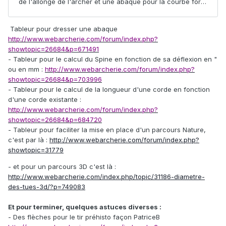
Tableur pour dresser une abaque
http://www.webarcherie.com/forum/index.php?
showtopic=26684&p=671491
- Tableur pour le calcul du Spine en fonction de sa déflexion en "
ou en mm :
http://www.webarcherie.com/forum/index.php?
showtopic=26684&p=703996
- Tableur pour le calcul de la longueur d'une corde en fonction
d'une corde existante :
http://www.webarcherie.com/forum/index.php?
showtopic=26684&p=684720
- Tableur pour faciliter la mise en place d'un parcours Nature,
c'est par là :
http://www.webarcherie.com/forum/index.php?
showtopic=31779
- et pour un parcours 3D c'est là :
http://www.webarcherie.com/index.php/topic/31186-diametre-
des-tues-3d/?p=749083
Et pour terminer, quelques astuces diverses :
- Des flèches pour le tir préhisto façon PatriceB