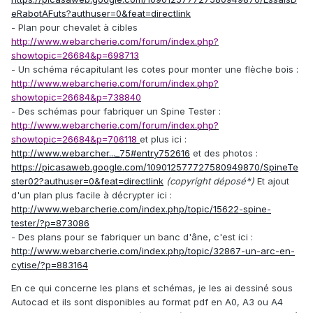
eRabotAFuts?authuser=0&feat=directlink
- Plan pour chevalet à cibles
http://www.webarcherie.com/forum/index.php?
showtopic=26684&p=698713
- Un schéma récapitulant les cotes pour monter une flèche bois :
http://www.webarcherie.com/forum/index.php?
showtopic=26684&p=738840
- Des schémas pour fabriquer un Spine Tester :
http://www.webarcherie.com/forum/index.php?
showtopic=26684&p=706118
et plus ici :
http://www.webarcher..._75#entry752616
et des photos :
https://picasaweb.google.com/109012577727580949870/SpineTe
ster02?authuser=0&feat=directlink
(copyright déposé*)
Et ajout
d'un plan plus facile à décrypter ici :
http://www.webarcherie.com/index.php/topic/15622-spine-
tester/?p=873086
- Des plans pour se fabriquer un banc d'âne, c'est ici :
http://www.webarcherie.com/index.php/topic/32867-un-arc-en-
cytise/?p=883164
En ce qui concerne les plans et schémas, je les ai dessiné sous
Autocad et ils sont disponibles au format pdf en A0, A3 ou A4