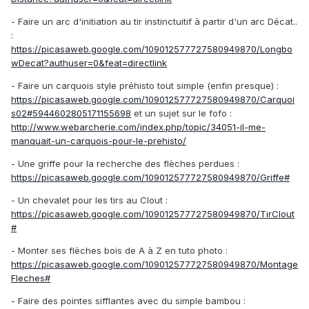
- Faire un arc d'initiation au tir instinctuitif à partir d'un arc Décat..
:
https://picasaweb.google.com/109012577727580949870/Longbo
wDecat?authuser=0&feat=directlink
- Faire un carquois style préhisto tout simple (enfin presque) :
https://picasaweb.google.com/109012577727580949870/Carquoi
s02#5944602805171155698
et un sujet sur le fofo :
http://www.webarcherie.com/index.php/topic/34051-il-me-
manquait-un-carquois-pour-le-prehisto/
- Une griffe pour la recherche des flèches perdues :
https://picasaweb.google.com/109012577727580949870/Griffe#
- Un chevalet pour les tirs au Clout :
https://picasaweb.google.com/109012577727580949870/TirClout
#
- Monter ses flèches bois de A à Z en tuto photo :
https://picasaweb.google.com/109012577727580949870/Montage
Fleches#
- Faire des pointes sifflantes avec du simple bambou :