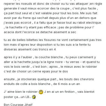
reperer les noeuds et donc de choisir ou tu vas attaquer ;en règle
generale il vaut mieux ecorcer des la coupe , c'est plus facile ,
ça part tout seul et c'est valable pour tout les bois. Me suis fait
avoir par du frene qui sechait depuis plus d'un an dehors que
j'avais pas ecorcé , il a fallu que je fasse tout au rabot electrique
, la hachette n'y etant pas efficace ; pas de problème pour l'
acacia dont l'ecorce se detache aisement a sec
tu as de belles billettes les fissures ne vont certainement pas tres
loin mais d'apres leur disposition si tu les suis a la fente tu
diviseras aisement ces troncs en 4
apres il y a l'aubier , la couche blanche , tu peux carrement y
aller a la hachette jusqu'a la ligne noire - tu verras - et quand tu
vois le bois verdir , c'est bon ; apres , le mieux avec le robinier
c'est de choisir un cerne epais pour le dos
ensuite , je stockerais quelque part , les bouts des chevrons
enduits de colle a bois blanche , de 6 mois a un an
J' aime bien le robinier
J en ai un en finition , vais bientot
poster ça....un LB...
Bon Courage Jihaif