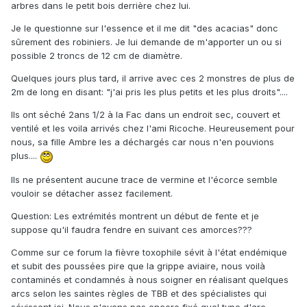
arbres dans le petit bois derrière chez lui.
Je le questionne sur l'essence et il me dit "des acacias" donc
sûrement des robiniers. Je lui demande de m'apporter un ou si
possible 2 troncs de 12 cm de diamètre.
Quelques jours plus tard, il arrive avec ces 2 monstres de plus de
2m de long en disant: "j'ai pris les plus petits et les plus droits"....
Ils ont séché 2ans 1/2 à la Fac dans un endroit sec, couvert et
ventilé et les voila arrivés chez l'ami Ricoche. Heureusement pour
nous, sa fille Ambre les a déchargés car nous n'en pouvions
plus....
Ils ne présentent aucune trace de vermine et l'écorce semble
vouloir se détacher assez facilement.
Question: Les extrémités montrent un début de fente et je
suppose qu'il faudra fendre en suivant ces amorces???
Comme sur ce forum la fièvre toxophile sévit à l'état endémique
et subit des poussées pire que la grippe aviaire, nous voilà
contaminés et condamnés à nous soigner en réalisant quelques
arcs selon les saintes règles de TBB et des spécialistes qui
sévissent ici. Nous n'avons pas encore fixé quel type d'arc