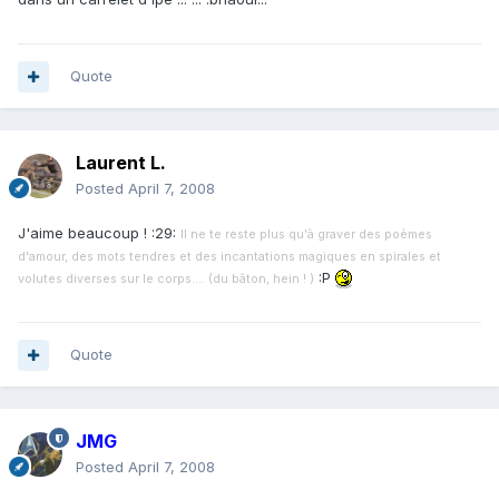
Quote
Laurent L.
Posted
April 7, 2008
J'aime beaucoup ! :29:
Il ne te reste plus qu'à graver des poèmes
d'amour, des mots tendres et des incantations magiques en spirales et
:P
volutes diverses sur le corps.... (du bâton, hein ! )
Quote
JMG
Posted
April 7, 2008