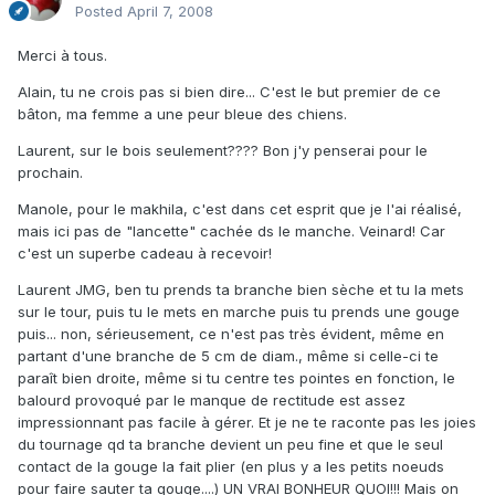
Posted
April 7, 2008
Merci à tous.
Alain, tu ne crois pas si bien dire... C'est le but premier de ce
bâton, ma femme a une peur bleue des chiens.
Laurent, sur le bois seulement???? Bon j'y penserai pour le
prochain.
Manole, pour le makhila, c'est dans cet esprit que je l'ai réalisé,
mais ici pas de "lancette" cachée ds le manche. Veinard! Car
c'est un superbe cadeau à recevoir!
Laurent JMG, ben tu prends ta branche bien sèche et tu la mets
sur le tour, puis tu le mets en marche puis tu prends une gouge
puis... non, sérieusement, ce n'est pas très évident, même en
partant d'une branche de 5 cm de diam., même si celle-ci te
paraît bien droite, même si tu centre tes pointes en fonction, le
balourd provoqué par le manque de rectitude est assez
impressionnant pas facile à gérer. Et je ne te raconte pas les joies
du tournage qd ta branche devient un peu fine et que le seul
contact de la gouge la fait plier (en plus y a les petits noeuds
pour faire sauter ta gouge....) UN VRAI BONHEUR QUOI!!! Mais on