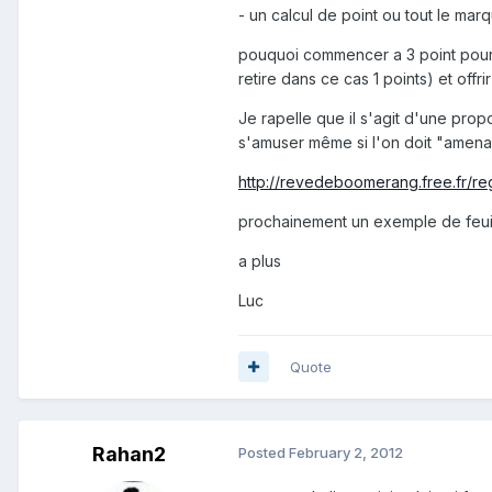
- un calcul de point ou tout le mar
pouquoi commencer a 3 point pour l
retire dans ce cas 1 points) et offr
Je rapelle que il s'agit d'une pro
s'amuser même si l'on doit "amena
http://revedeboomerang.free.fr/r
prochainement un exemple de feuill
a plus
Luc
Quote
Rahan2
Posted
February 2, 2012