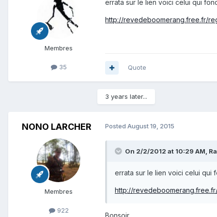
errata sur le lien voici celui qui fon
http://revedeboomerang.free.fr/
Membres
35
Quote
3 years later...
NONO LARCHER
Posted
August 19, 2015
On 2/2/2012 at 10:29 AM, R
errata sur le lien voici celui qui
http://revedeboomerang.free.
Membres
922
Bonsoir ,