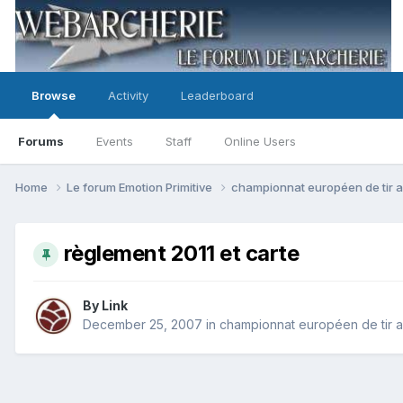
Browse
Activity
Leaderboard
Forums
Events
Staff
Online Users
Home
Le forum Emotion Primitive
championnat européen de tir a
règlement 2011 et carte
By
Link
December 25, 2007
in
championnat européen de tir a