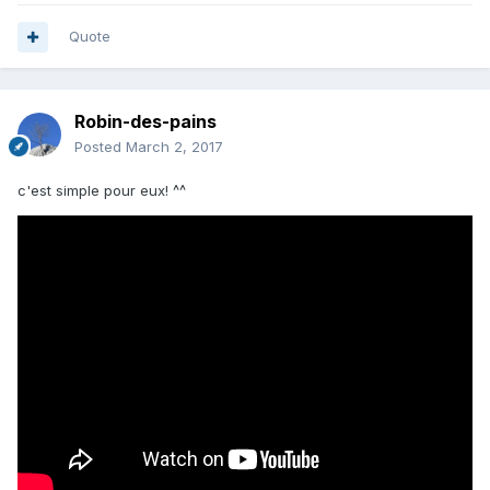
Quote
Robin-des-pains
Posted
March 2, 2017
c'est simple pour eux! ^^