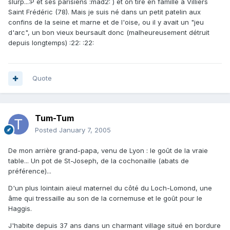
slurp...:P et ses parisiens :mad2: ) et on tire en famille à Villiers
Saint Frédéric (78). Mais je suis né dans un petit patelin aux
confins de la seine et marne et de l'oise, ou il y avait un "jeu
d'arc", un bon vieux beursault donc (malheureusement détruit
depuis longtemps) :22: :22:
Quote
Tum-Tum
Posted
January 7, 2005
De mon arrière grand-papa, venu de Lyon : le goût de la vraie
table... Un pot de St-Joseph, de la cochonaille (abats de
préférence)...
D'un plus lointain aïeul maternel du côté du Loch-Lomond, une
âme qui tressaille au son de la cornemuse et le goût pour le
Haggis.
J'habite depuis 37 ans dans un charmant village situé en bordure