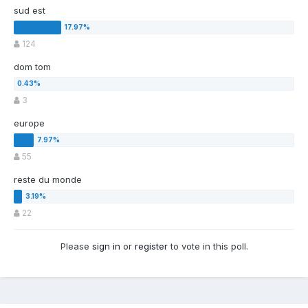
sud est
124
dom tom
3
europe
55
reste du monde
22
Please
sign in
or
register
to vote in this poll.