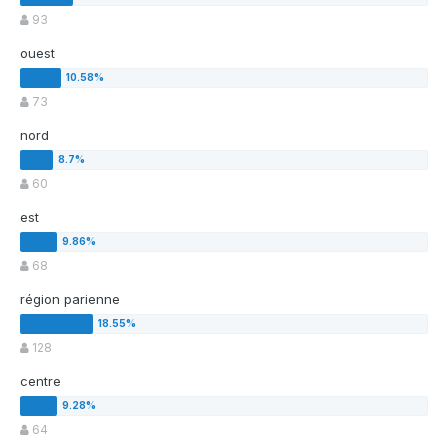
93
ouest
73
nord
60
est
68
région parienne
128
centre
64