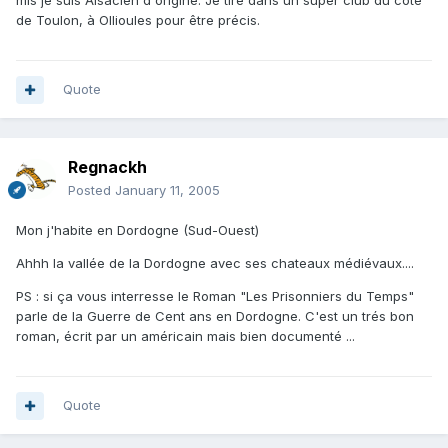
mis je suis Alsacien d'origine. Je tire dans un super club du côté
de Toulon, à Ollioules pour être précis.
Quote
Regnackh
Posted
January 11, 2005
Mon j'habite en Dordogne (Sud-Ouest)
Ahhh la vallée de la Dordogne avec ses chateaux médiévaux....
PS : si ça vous interresse le Roman "Les Prisonniers du Temps"
parle de la Guerre de Cent ans en Dordogne. C'est un trés bon
roman, écrit par un américain mais bien documenté ...
Quote