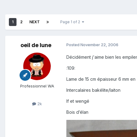
1
2
NEXT
Page 1 of 2
oeil de lune
Posted
November 22, 2006
Décidément j'aime bien les empileme
:109:
Lame de 15 cm épaisseur 6 mm en 
Professionnel WA
Intercalaires bakélite/laiton
If et wengé
2k
Bois d’élan