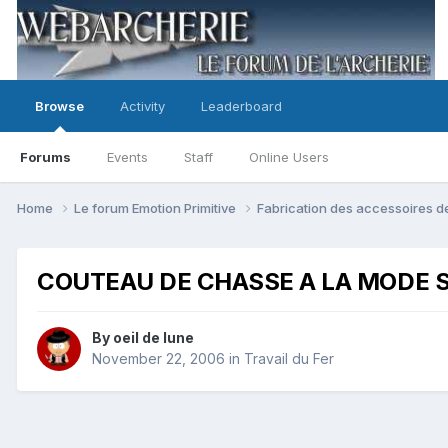
Browse
Activity
Leaderboard
Forums
Events
Staff
Online Users
Home
Le forum Emotion Primitive
Fabrication des accessoires d
COUTEAU DE CHASSE A LA MODE 
By
oeil de lune
November 22, 2006
in
Travail du Fer