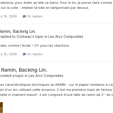
cellulose, pour éviter qu'elle se barre. Pour le lin, je pense faire comme
 sur la colle - imbiber la toile en tamponnant par dessus.
ry 16, 2006
55 replies
amin, Backing Lin.
replied to
Corbeau
's topic in
Les Arcs Composites
des comme l'éclair ! :07: pour les réactions.
ry 16, 2006
55 replies
 Ramin, Backing Lin.
posted a topic in
Les Arcs Composites
 les caractéristiques techniques du RAMIN - sur le papier similaires à ce
on d'un arc utilisant cette essence. C'est ma première expé de facteur d'a
mellé ni vraiment massif : il est composé d'une latte de ramin de 2'' de 