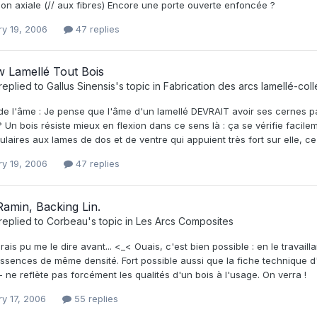
on axiale (// aux fibres) Encore une porte ouverte enfoncée ?
ry 19, 2006
47 replies
 Lamellé Tout Bois
replied to
Gallus Sinensis
's topic in
Fabrication des arcs lamellé-coll
e l'âme : Je pense que l'âme d'un lamellé DEVRAIT avoir ses cernes par
 Un bois résiste mieux en flexion dans ce sens là : ça se vérifie facil
laires aux lames de dos et de ventre qui appuient très fort sur elle, ce qu
ry 19, 2006
47 replies
amin, Backing Lin.
replied to
Corbeau
's topic in
Les Arcs Composites
rais pu me le dire avant... <_< Ouais, c'est bien possible : en le travaill
essences de même densité. Fort possible aussi que la fiche technique d
- ne reflète pas forcément les qualités d'un bois à l'usage. On verra !
ry 17, 2006
55 replies