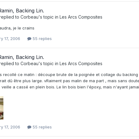
amin, Backing Lin.
replied to
Corbeau
's topic in
Les Arcs Composites
faudra, je le crains
ry 17, 2006
55 replies
amin, Backing Lin.
replied to
Corbeau
's topic in
Les Arcs Composites
s recollé ce matin : découpe brute de la poignée et collage du backing en
rait dû être plus large. vRaiment pas malin de ma part , mais sans dou
a veille a cassé en plein bois. Le lin bois bien l'époxy, mais n'ayant jamais
ry 17, 2006
55 replies