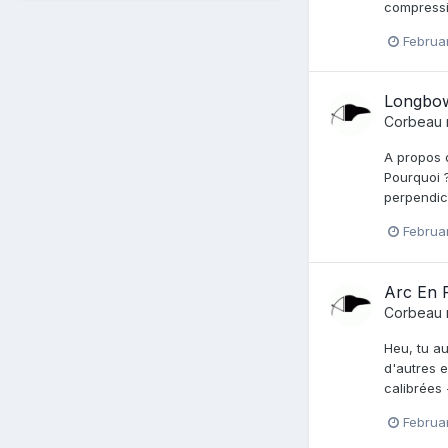
compressi
Februa
Longbow
Corbeau
A propos d
Pourquoi ?
perpendicu
Februa
Arc En R
Corbeau
Heu, tu au
d'autres 
calibrées 
Februa