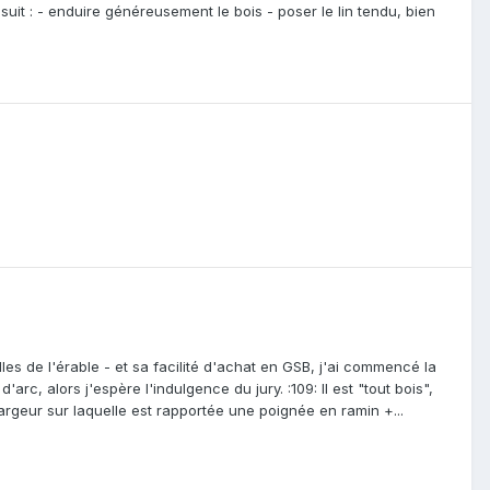
 suit : - enduire généreusement le bois - poser le lin tendu, bien
lles de l'érable - et sa facilité d'achat en GSB, j'ai commencé la
rc, alors j'espère l'indulgence du jury. :109: Il est "tout bois",
largeur sur laquelle est rapportée une poignée en ramin +...