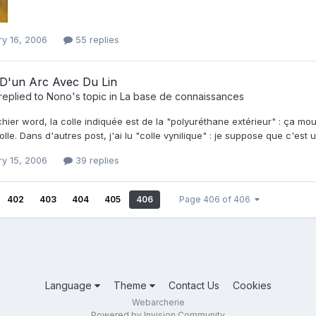
ry 16, 2006
55 replies
 D'un Arc Avec Du Lin
replied to
Nono
's topic in
La base de connaissances
chier word, la colle indiquée est de la "polyuréthane extérieur" : ça mo
lle. Dans d'autres post, j'ai lu "colle vynilique" : je suppose que c'est
ry 15, 2006
39 replies
402
403
404
405
406
Page 406 of 406
Language
Theme
Contact Us
Cookies
Webarcherie
Powered by Invision Community