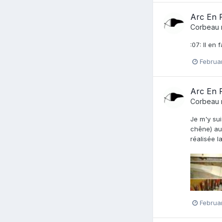
Arc En R
Corbeau
:07: Il en 
Februa
Arc En R
Corbeau
Je m'y sui
chêne) au
réalisée l
Februa