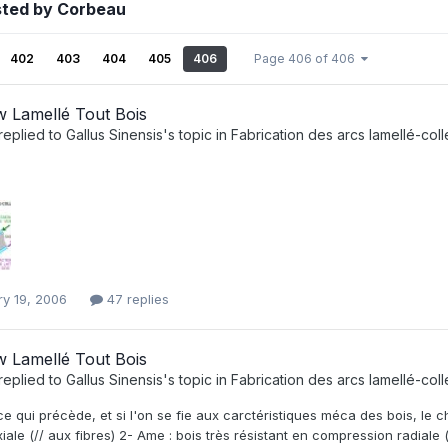
sted by Corbeau
402
403
404
405
406
Page 406 of 406
 Lamellé Tout Bois
replied to
Gallus Sinensis
's topic in
Fabrication des arcs lamellé-coll
ry 19, 2006
47 replies
 Lamellé Tout Bois
replied to
Gallus Sinensis
's topic in
Fabrication des arcs lamellé-coll
e qui précède, et si l'on se fie aux carctéristiques méca des bois, le cho
xiale (// aux fibres) 2- Ame : bois très résistant en compression radiale 