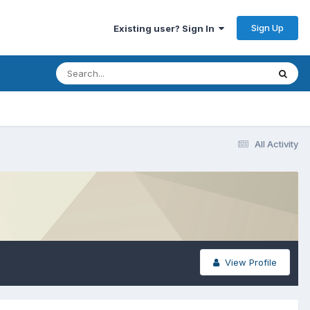
Sign Up
Existing user? Sign In
All Activity
View Profile