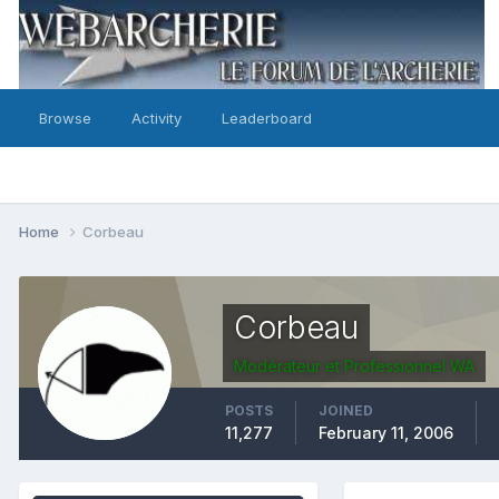
Browse
Activity
Leaderboard
Home
Corbeau
Corbeau
Modérateur et Professionnel WA
POSTS
JOINED
11,277
February 11, 2006