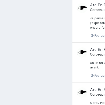
Arc En R
Corbeau
Je pensais
j'exploite
encore fait
Februa
Arc En R
Corbeau
Du lin uni
avant.
Februa
Arc En R
Corbeau
Merci, Pie