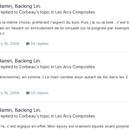
amin, Backing Lin.
replied to
Corbeau
's topic in
Les Arcs Composites
 la même chose, préférant l'aspect du bois. Puis j'ai vu la toile : c'est 
rais en faisant un enroulement de lin torsadé sur la poignée par exemple.
 !!
ry 16, 2006
55 replies
amin, Backing Lin.
replied to
Corbeau
's topic in
Les Arcs Composites
directionnel, en somme :) Le mien semble avoir autant de fils dans les 2
ry 16, 2006
55 replies
amin, Backing Lin.
replied to
Corbeau
's topic in
Les Arcs Composites
rre, c'est logique en effet. Mon époxy est vraiment liquide avant polymér