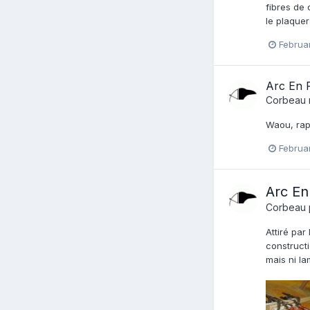
fibres de 
le plaquer
Februa
Arc En R
Corbeau
Waou, rapi
Februa
Arc En
Corbeau
Attiré par
constructi
mais ni la