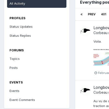
Everything po
All Activity
PREV
401
PROFILES
Status Updates
Longbow
Corbeau
Status Replies
Voila.
FORUMS
Topics
Posts
Februa
EVENTS
Longbow
Events
Corbeau
Event Comments
Au vu de c
traction a