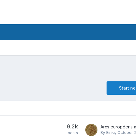
Start n
9.2k
By
Eirikr
,
October 
posts