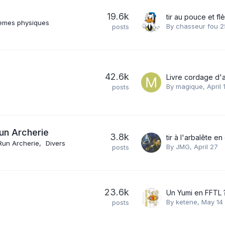
19.6k
lèmes physiques
By
chasseur fou 2
posts
42.6k
Livre cordage d'
By
magique
,
April 
posts
 Run Archerie
3.8k
tir à l'arbalête en
Run Archerie
Divers
By
JMG
,
April 27
posts
23.6k
Un Yumi en FFTL 
By
ketene
,
May 14
posts