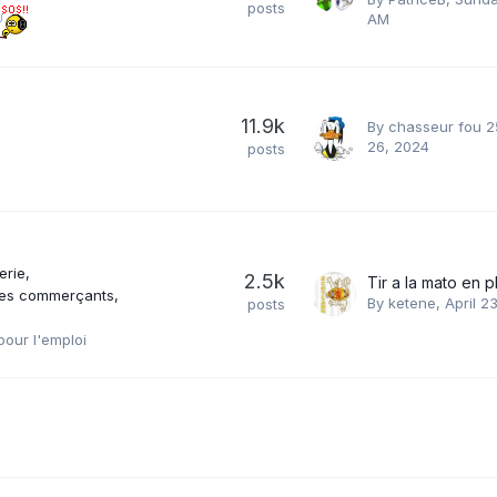
posts
AM
11.9k
By
chasseur fou 2
26, 2024
posts
erie
2.5k
Tir a la mato en p
es commerçants
By
ketene
,
April 2
posts
pour l'emploi