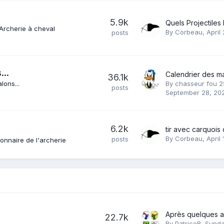
5.9k
Archerie à cheval
By
Corbeau
,
April
posts
...
36.1k
lons...
By
chasseur fou 2
posts
September 28, 20
6.2k
By
Corbeau
,
April 
posts
ionnaire de l'archerie
22.7k
By
PatriceB
,
Sunda