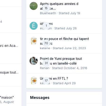
Après quelques années d
15
absence....
Bluehearth
· Started
July 19
14
idéal arc
1
écrivain
· Started
July 26
tir au pouce et flèche qui tapent
70
sur l'arc
Fabrication d'un arc en Acacia ( robinier)
ketene
· Started
June 22, 2023
Projet de Yumi presque tout
31
bambou en lamellé-collé
Renan
· Started
October 4, 2016
Projet de Yumi presque tout bambou en lamellé-collé
Un Yumi en FFTL ?
17
ketene
· Started
April 29
Messages
n "maison"
5
,
August