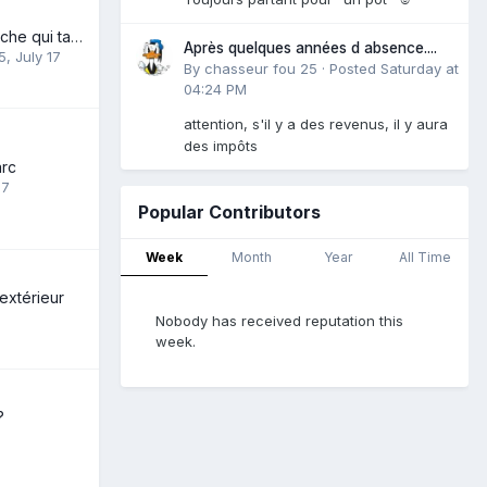
tir au pouce et flèche qui tapent sur l'arc
Après quelques années d absence....
5
,
July 17
By
chasseur fou 25
·
Posted
Saturday at
04:24 PM
attention, s'il y a des revenus, il y aura
des impôts
arc
17
Popular Contributors
Week
Month
Year
All Time
 extérieur
Nobody has received reputation this
week.
?