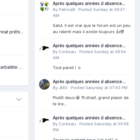
Après quelques années d absence....
By
PatriceB
·
Posted
Sunday at 09:47
AM
Salut. Il est vrai que le forum est un peu
carte du championnat préhisto 2026
au ralenti mais il existe toujours 👍😎
Après quelques années d absence....
By
Corbeau
·
Posted
Sunday at 08:04
AM
Fabrication d’une arbalète de guerre
Tout pareil ! ☺️
Après quelques années d absence....
By
JMG
·
Posted
Saturday at 07:43 PM
Plutôt deux.😁 🖖Jihaif, grand plaisir de
te lire...
Après quelques années d absence....
By
Corbeau
·
Posted
Saturday at 05:56
PM
Toujours partant pour "un pot" ☺️