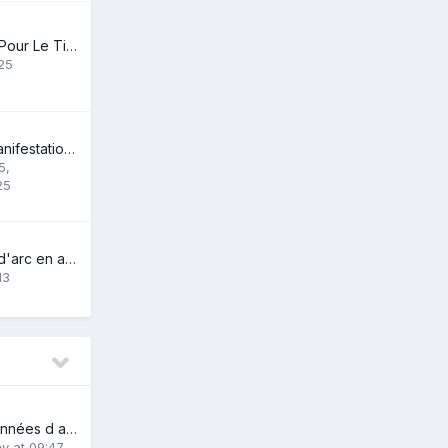
Quels Projectiles Pour Le Tir Au Lance-Pierre ?
 25
Calendrier des manifestations d'Archerie
5
,
25
tir avec carquois d'arc en arc chasse, est-il obligatoire de tirer les flèches du carquois ?
13
Après quelques années d absence....
y at 09:47