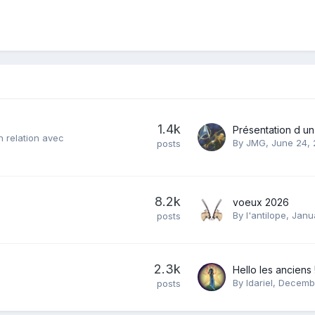
1.4k
en relation avec
By
JMG
,
June 24,
posts
8.2k
voeux 2026
By
l'antilope
,
Janu
posts
2.3k
Hello les anciens !
By
Idariel
,
Decembe
posts