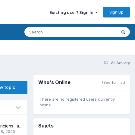
Sign Up
Existing user? Sign In
All Activity
Who's Online
(See full list)
ew topic
There are no registered users currently
online
Sujets
Arcs européens anciens : antiques, médiévaux...
28, 2025