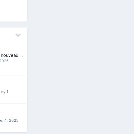
Présentation d un nouveau mais âgé
 2025
ary 1
!!
r 1, 2025