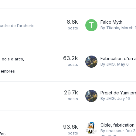
8.8k
Falco Myth
cadre de l’archerie
By
Titanix
,
March 
posts
63.2k
 bois d'arcs
By
JMG
,
May 6
posts
membres
26.7k
By
JMG
,
July 16
posts
Cible, fabricatio
93.6k
By
chasseur fou 2
posts
Fer
28, 2025