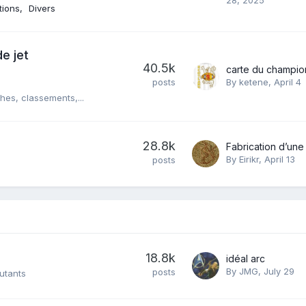
itions
Divers
e jet
40.5k
posts
By
ketene
,
April 4
es, classements,...
28.8k
By
Eirikr
,
April 13
posts
18.8k
idéal arc
By
JMG
,
July 29
posts
utants